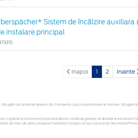
berspächer* Sistem de încălzire auxiliara 
e instalare principal
373315
Inapoi
1
2
Inainte
Vă rugăm să contactaţi dealerul dvs. Ford pentru costuri suplimentare de montare. Vă rugăm să re
se cu grijă de la furnizori terți și pot avea diferite condiții de garanție, iar detaliile acestora pot
unor astfel de mărci de către compania Ford Motor Company se face sub licență. Denumirea iPhone/i