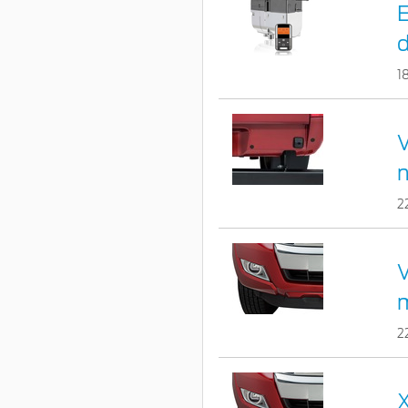
E
d
1
V
2
V
2
X