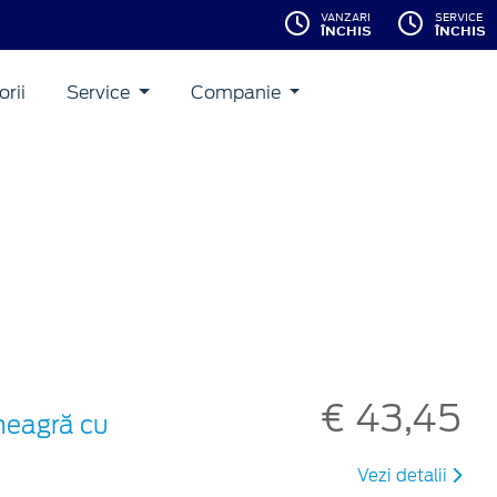
VANZARI
SERVICE
ÎNCHIS
ÎNCHIS
rii
Service
Companie
€ 43,45
 neagră cu
Vezi detalii