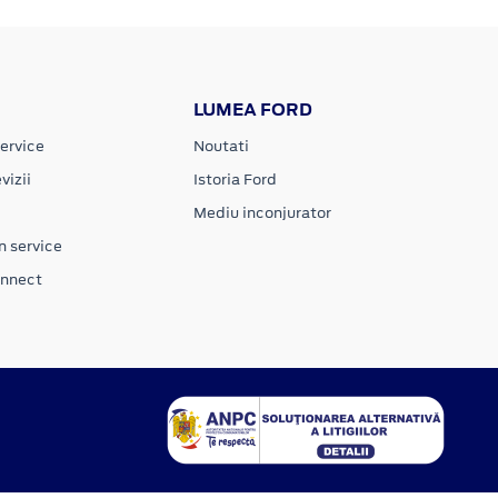
LUMEA FORD
ervice
Noutati
vizii
Istoria Ford
Mediu inconjurator
n service
onnect