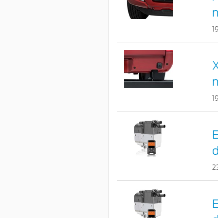
1
X
1
E
d
2
E