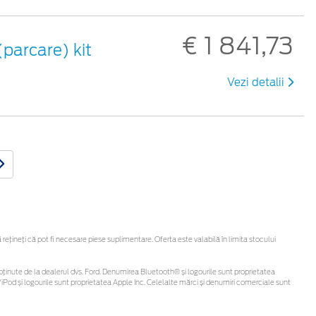
€ 1 841,73
(parcare) kit
Vezi detalii
țineți că pot fi necesare piese suplimentare. Oferta este valabilă în limita stocului
 fi obținute de la dealerul dvs. Ford. Denumirea Bluetooth® și logourile sunt proprietatea
Pod și logourile sunt proprietatea Apple Inc. Celelalte mărci și denumiri comerciale sunt