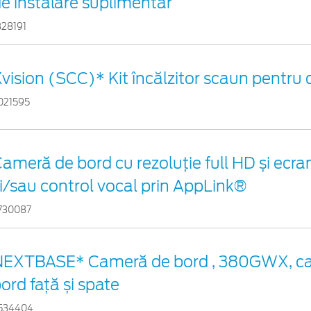
e instalare suplimentar
828191
vision (SCC)* Kit încălzitor scaun pentru
021595
ameră de bord cu rezoluție full HD și ec
i/sau control vocal prin AppLink®
730087
NEXTBASE* Cameră de bord , 380GWX, c
ord față și spate
534404