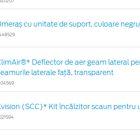
520207
meraș cu unitate de suport, culoare negr
448529
limAir®* Deflector de aer geam lateral pe
eamurile laterale faţă, transparent
104569
vision (SCC)* Kit încălzitor scaun pentru
021594