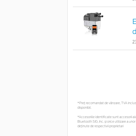
E
d
2
*Preţ recomandat de vânzare, TVA inclus. 
disponibil.
*Accesoriile identificate sunt accesorii ale
Bluetooth SIG, Inc. și orice utilizare a 
deținute de respectivii proprietari