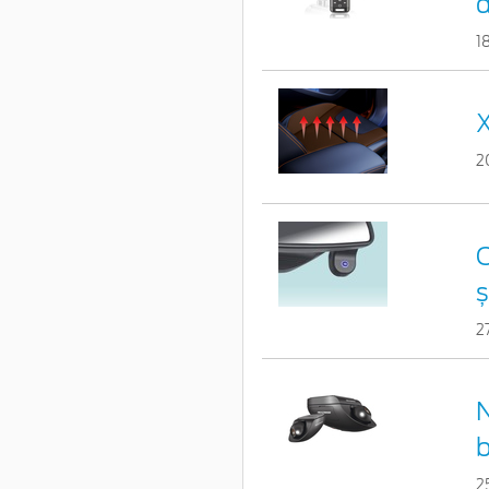
d
1
X
2
C
ș
2
b
2