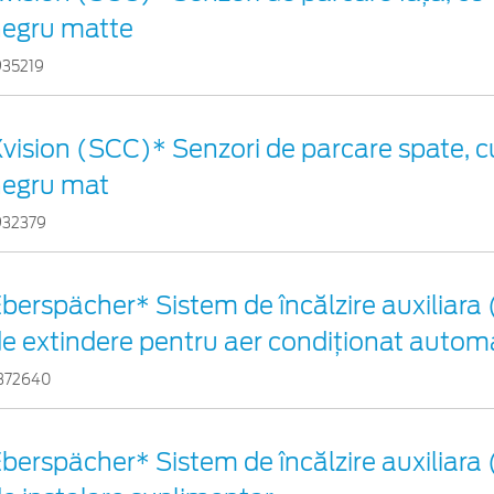
negru matte
935219
vision (SCC)* Senzori de parcare spate, cu
negru mat
932379
berspächer* Sistem de încălzire auxiliara 
e extindere pentru aer condiționat autom
372640
berspächer* Sistem de încălzire auxiliara 