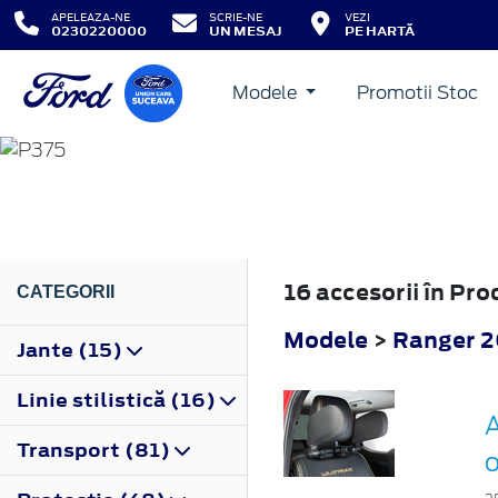
APELEAZA-NE
SCRIE-NE
VEZI
0230220000
UN MESAJ
PE HARTĂ
Modele
Promotii Stoc
RANGER
2012
16 accesorii în Pr
CATEGORII
Modele
>
Ranger 
Jante (15)
Linie stilistică (16)
A
Transport (81)
o