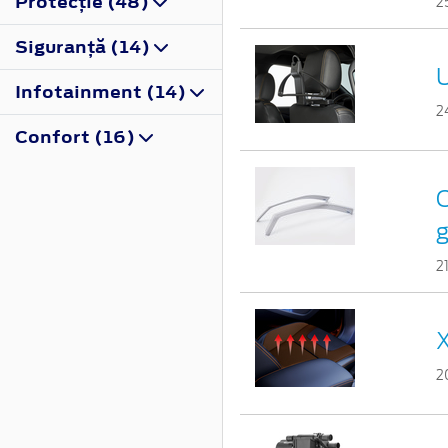
Protecţie (48)
2
Siguranţă (14)
U
Infotainment (14)
2
Confort (16)
C
g
2
X
2