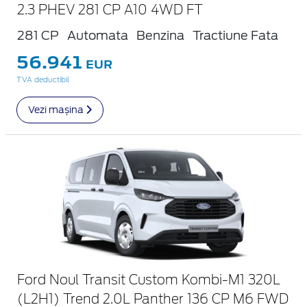
2.3 PHEV 281 CP A10 4WD FT
281 CP
Automata
Benzina
Tractiune Fata
56.941
EUR
TVA deductibil
Vezi mașina
Ford Noul Transit Custom Kombi-M1 320L
(L2H1) Trend 2.0L Panther 136 CP M6 FWD