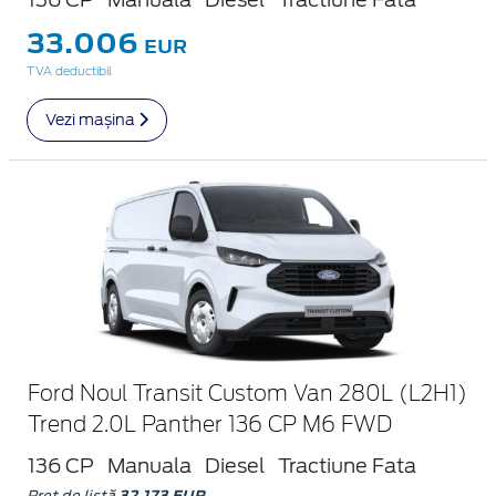
33.006
EUR
TVA deductibil
Vezi mașina
Ford Noul Transit Custom Van 280L (L2H1)
Trend 2.0L Panther 136 CP M6 FWD
136 CP
Manuala
Diesel
Tractiune Fata
Preț de listă
32.173 EUR