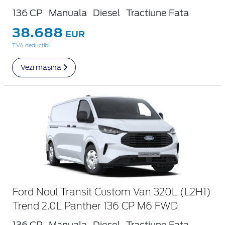
136 CP
Manuala
Diesel
Tractiune Fata
38.688
EUR
TVA deductibil
Vezi mașina
Ford Noul Transit Custom Van 320L (L2H1)
Trend 2.0L Panther 136 CP M6 FWD
136 CP
Manuala
Diesel
Tractiune Fata