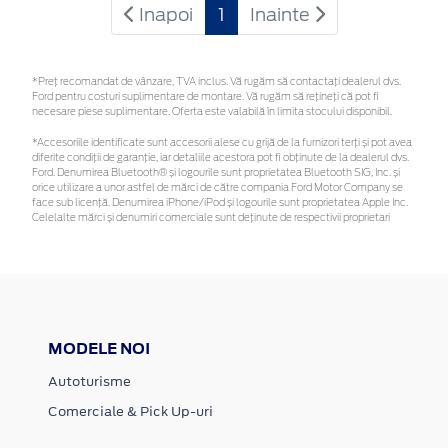
Inapoi
1
Inainte
*Preţ recomandat de vânzare, TVA inclus. Vă rugăm să contactaţi dealerul dvs.
Ford pentru costuri suplimentare de montare. Vă rugăm să rețineți că pot fi
necesare piese suplimentare. Oferta este valabilă în limita stocului disponibil.
*Accesoriile identificate sunt accesorii alese cu grijă de la furnizori terți și pot avea
diferite condiții de garanție, iar detaliile acestora pot fi obținute de la dealerul dvs.
Ford. Denumirea Bluetooth® și logourile sunt proprietatea Bluetooth SIG, Inc. și
orice utilizare a unor astfel de mărci de către compania Ford Motor Company se
face sub licență. Denumirea iPhone/iPod și logourile sunt proprietatea Apple Inc.
Celelalte mărci și denumiri comerciale sunt deținute de respectivii proprietari
MODELE NOI
Autoturisme
Comerciale & Pick Up-uri