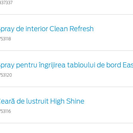
837337
pray de interior Clean Refresh
753118
pray pentru îngrijirea tabloului de bord Ea
753120
eară de lustruit High Shine
753116