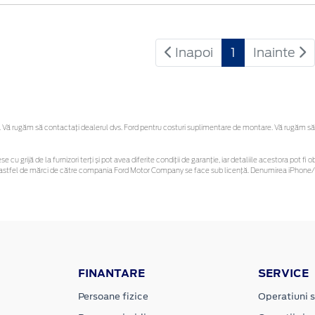
Inapoi
1
Inainte
Vă rugăm să contactaţi dealerul dvs. Ford pentru costuri suplimentare de montare. Vă rugăm să reț
se cu grijă de la furnizori terți și pot avea diferite condiții de garanție, iar detaliile acestora pot
nor astfel de mărci de către compania Ford Motor Company se face sub licență. Denumirea iPhone/i
FINANTARE
SERVICE
Persoane fizice
Operatiuni s