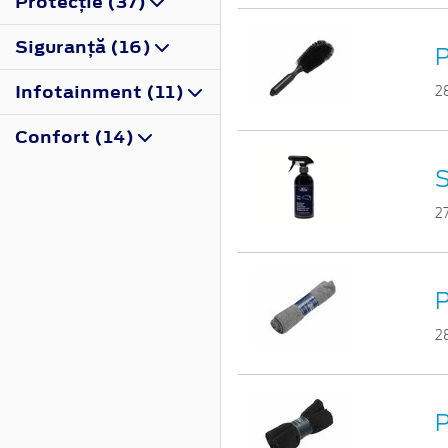
Protecţie (37)
Siguranţă (16)
P
Infotainment (11)
2
Confort (14)
S
2
P
2
P