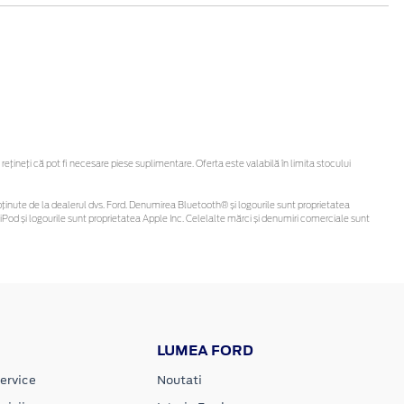
ineți că pot fi necesare piese suplimentare. Oferta este valabilă în limita stocului
 fi obținute de la dealerul dvs. Ford. Denumirea Bluetooth® și logourile sunt proprietatea
Pod și logourile sunt proprietatea Apple Inc. Celelalte mărci și denumiri comerciale sunt
LUMEA FORD
ervice
Noutati