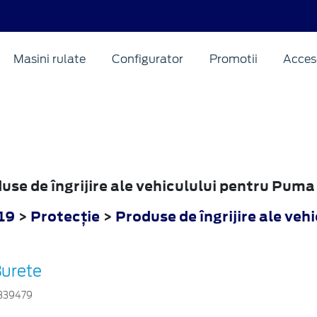
Masini rulate
Configurator
Promotii
Acceso
duse de îngrijire ale vehiculului pentru Pum
19
>
Protecţie
>
Produse de îngrijire ale vehi
urete
839479