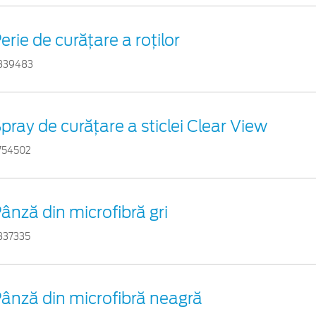
erie de curățare a roților
839483
pray de curățare a sticlei Clear View
754502
ânză din microfibră gri
837335
ânză din microfibră neagră