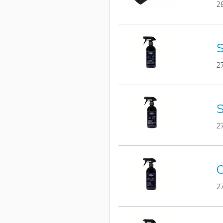
2
S
2
S
2
C
2