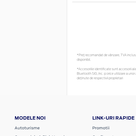
*Preţ recomandat de vânzare, TVA inclus. 
disponibil.
*Accesoriile identificate sunt accesorii ale
Bluetooth SIG, Inc. și orice utilizare a u
deținute de respectivii proprietari
MODELE NOI
LINK-URI RAPIDE
Autoturisme
Promotii