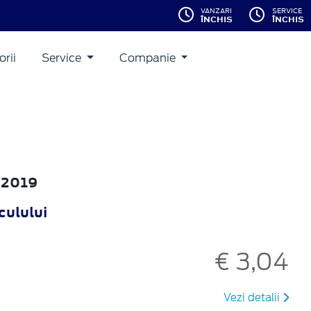
VANZARI
SERVICE
ÎNCHIS
ÎNCHIS
rii
Service
Companie
a 2019
culului
€ 3,04
Vezi detalii