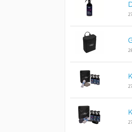
D
2
G
2
K
2
K
2