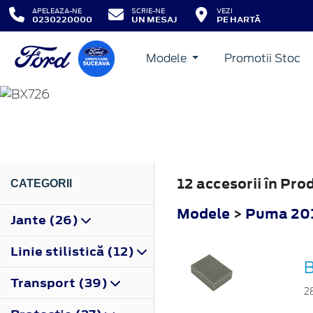
APELEAZA-NE
SCRIE-NE
VEZI
0230220000
UN MESAJ
PE HARTĂ
Modele
Promotii Stoc
PUMA
2019
12 accesorii în Pro
CATEGORII
Modele
>
Puma 20
Jante (26)
Linie stilistică (12)
B
Transport (39)
2