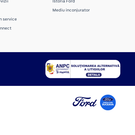
vizii
Istoria Ford
Mediu inconjurator
n service
onnect