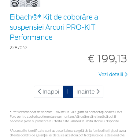
Eibach®* Kit de coborâre a
suspensiei Arcuri PRO-KIT
Performance
2287042
€ 199,13
Vezi detalii
Inapoi
1
Inainte
*Preţ recomandat de vânzare, TVA inclus. Vă rugăm să contactaţi dealerul dvs.
Ford pentru costuri suplimentare de montare. Vă rugăm să rețineți că pot fi
necesare piese suplimentare. Oferta este valabilă în limita stocului disponibil.
*Accesoriile identificate sunt accesorii alese cu grijă de la furnizori terți și pot avea
diferite condiții de garanție, iar detaliile acestora pot fi obținute de la dealerul dvs.