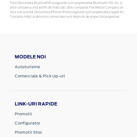
Ford. Denumirea Bluetooth® și logourile sunt proprietatea Bluetooth SIG, Inc. și
orice utilizare a unor astfel de mărci de către compania Ford Motor Company se
face sub licență. Denumirea iPhone/iPod și logourile sunt proprietatea Apple Inc.
Celelalte mărci și denumiri comerciale sunt deținute de respectivii proprietari
MODELE NOI
Autoturisme
Comerciale & Pick Up-uri
LINK-URI RAPIDE
Promotii
Configurator
Promotii Stoc