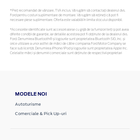
*Preţ recomandat de vânzare, TVA inclus. Vă rugăm să contactaţi dealerul dvs.
Ford pentru costuri suplimentare de montare. Vă rugăm să rețineți că pot fi
necesare piese suplimentare. Oferta este valabilă în limita stocului disponibil.
*Accesoriile identificate sunt accesorii alese cu grijă de la furnizori terți și pot avea
diferite condiții de garanție, iar detaliile acestora pot fi obținute de la dealerul dvs.
Ford. Denumirea Bluetooth® și logourile sunt proprietatea Bluetooth SIG, Inc. și
orice utilizare a unor astfel de mărci de către compania Ford Motor Company se
face sub licență. Denumirea iPhone/iPod și logourile sunt proprietatea Apple Inc.
Celelalte mărci și denumiri comerciale sunt deținute de respectivii proprietari
MODELE NOI
Autoturisme
Comerciale & Pick Up-uri