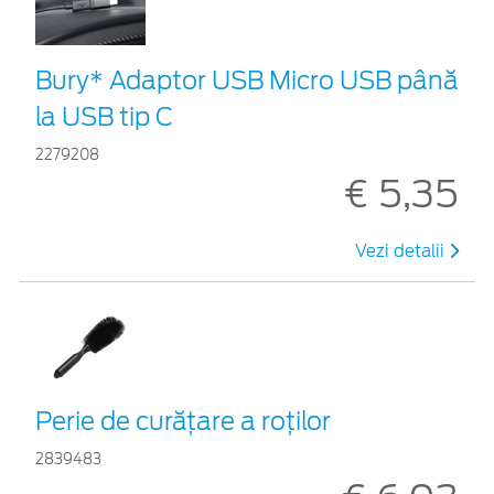
Bury* Adaptor USB Micro USB până
la USB tip C
2279208
€ 5,35
Vezi detalii
Perie de curățare a roților
2839483