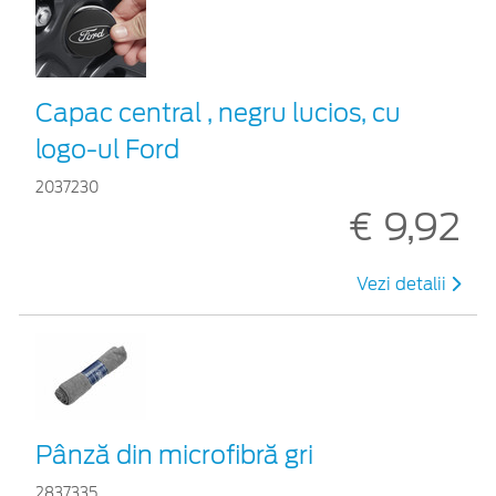
Capac central , negru lucios, cu
logo-ul Ford
2037230
€ 9,92
Vezi detalii
Pânză din microfibră gri
2837335