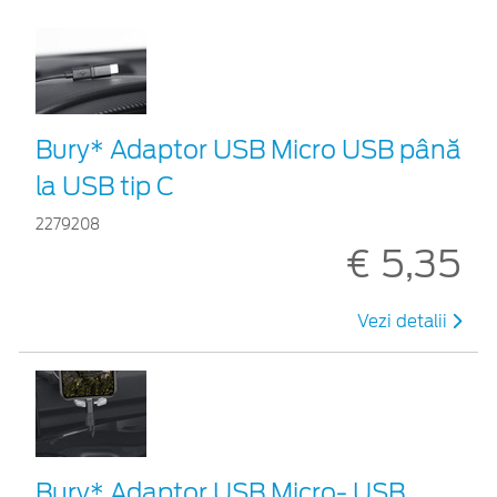
Bury* Adaptor USB Micro USB până
la USB tip C
2279208
€ 5,35
Vezi detalii
Bury* Adaptor USB Micro- USB