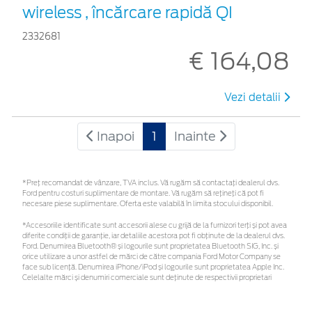
wireless , încărcare rapidă QI
2332681
€ 164,08
Vezi detalii
Inapoi
1
Inainte
*Preţ recomandat de vânzare, TVA inclus. Vă rugăm să contactaţi dealerul dvs.
Ford pentru costuri suplimentare de montare. Vă rugăm să rețineți că pot fi
necesare piese suplimentare. Oferta este valabilă în limita stocului disponibil.
*Accesoriile identificate sunt accesorii alese cu grijă de la furnizori terți și pot avea
diferite condiții de garanție, iar detaliile acestora pot fi obținute de la dealerul dvs.
Ford. Denumirea Bluetooth® și logourile sunt proprietatea Bluetooth SIG, Inc. și
orice utilizare a unor astfel de mărci de către compania Ford Motor Company se
face sub licență. Denumirea iPhone/iPod și logourile sunt proprietatea Apple Inc.
Celelalte mărci și denumiri comerciale sunt deținute de respectivii proprietari