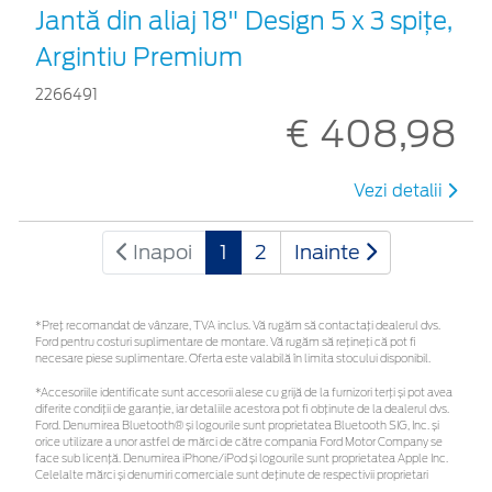
Jantă din aliaj 18" Design 5 x 3 spițe,
Argintiu Premium
2266491
€ 408,98
Vezi detalii
Inapoi
1
2
Inainte
*Preţ recomandat de vânzare, TVA inclus. Vă rugăm să contactaţi dealerul dvs.
Ford pentru costuri suplimentare de montare. Vă rugăm să rețineți că pot fi
necesare piese suplimentare. Oferta este valabilă în limita stocului disponibil.
*Accesoriile identificate sunt accesorii alese cu grijă de la furnizori terți și pot avea
diferite condiții de garanție, iar detaliile acestora pot fi obținute de la dealerul dvs.
Ford. Denumirea Bluetooth® și logourile sunt proprietatea Bluetooth SIG, Inc. și
orice utilizare a unor astfel de mărci de către compania Ford Motor Company se
face sub licență. Denumirea iPhone/iPod și logourile sunt proprietatea Apple Inc.
Celelalte mărci și denumiri comerciale sunt deținute de respectivii proprietari