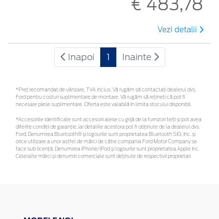
€ 483,78
Vezi detalii
Inapoi
1
Inainte
*Preţ recomandat de vânzare, TVA inclus. Vă rugăm să contactaţi dealerul dvs.
Ford pentru costuri suplimentare de montare. Vă rugăm să rețineți că pot fi
necesare piese suplimentare. Oferta este valabilă în limita stocului disponibil.
*Accesoriile identificate sunt accesorii alese cu grijă de la furnizori terți și pot avea
diferite condiții de garanție, iar detaliile acestora pot fi obținute de la dealerul dvs.
Ford. Denumirea Bluetooth® și logourile sunt proprietatea Bluetooth SIG, Inc. și
orice utilizare a unor astfel de mărci de către compania Ford Motor Company se
face sub licență. Denumirea iPhone/iPod și logourile sunt proprietatea Apple Inc.
Celelalte mărci și denumiri comerciale sunt deținute de respectivii proprietari