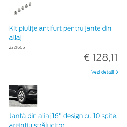
Kit piuliţe antifurt pentru jante din
aliaj
2221666
€ 128,11
Vezi detalii
Jantă din aliaj 16" design cu 10 spițe,
argintiu strălucitor