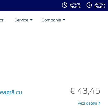
VANZARI
SERVICE
ÎNCHIS
ÎNCHIS
rii
Service
Companie
€ 43,45
neagră cu
Vezi detalii