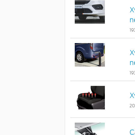
X
n
19
X
n
19
X
20
C