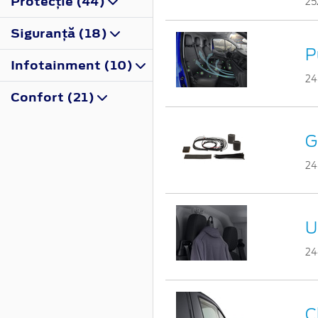
Protecţie (44)
25
Siguranţă (18)
P
Infotainment (10)
24
Confort (21)
G
24
U
24
C