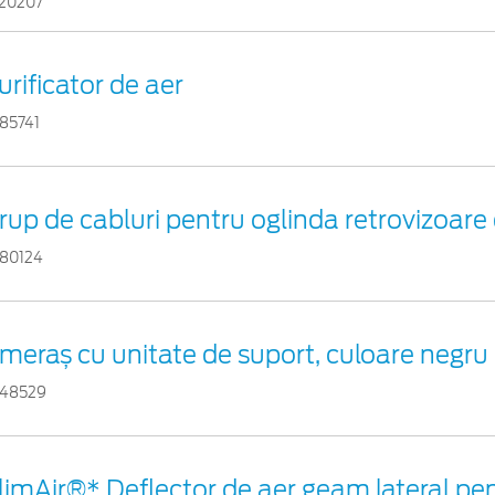
20207
urificator de aer
85741
rup de cabluri pentru oglinda retrovizoare 
80124
meraș cu unitate de suport, culoare negru
48529
limAir®* Deflector de aer geam lateral pe