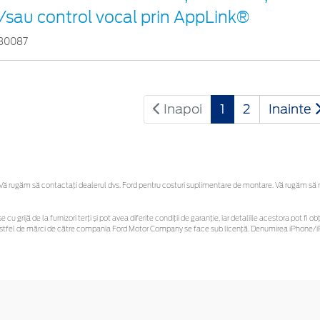
i/sau control vocal prin AppLink®
30087
Inapoi
1
2
Inainte
 rugăm să contactaţi dealerul dvs. Ford pentru costuri suplimentare de montare. Vă rugăm să reți
e cu grijă de la furnizori terți și pot avea diferite condiții de garanție, iar detaliile acestora pot 
or astfel de mărci de către compania Ford Motor Company se face sub licență. Denumirea iPhone/iP