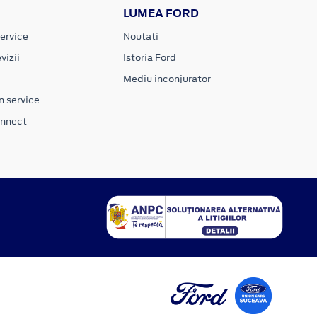
LUMEA FORD
ervice
Noutati
vizii
Istoria Ford
Mediu inconjurator
n service
onnect