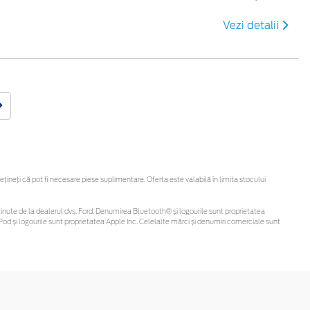
Vezi detalii
neți că pot fi necesare piese suplimentare. Oferta este valabilă în limita stocului
fi obținute de la dealerul dvs. Ford. Denumirea Bluetooth® și logourile sunt proprietatea
od și logourile sunt proprietatea Apple Inc. Celelalte mărci și denumiri comerciale sunt