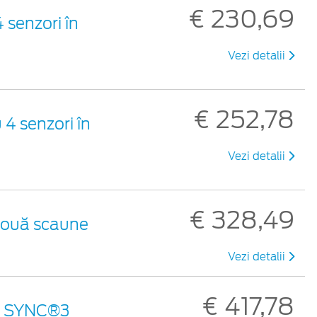
€ 230,69
 senzori în
Vezi detalii
€ 252,78
 4 senzori în
Vezi detalii
€ 328,49
 două scaune
Vezi detalii
€ 417,78
an SYNC®3