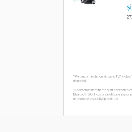
ș
27
*Preţ recomandat de vânzare, TVA inclus. Vă
disponibil.
*Accesoriile identificate sunt accesorii ales
Bluetooth SIG, Inc. și orice utilizare a un
deținute de respectivii proprietari