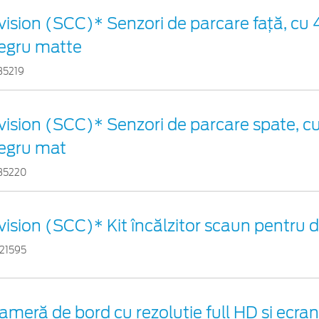
vision (SCC)* Senzori de parcare faţă, cu 4
egru matte
35219
vision (SCC)* Senzori de parcare spate, cu
egru mat
35220
vision (SCC)* Kit încălzitor scaun pentru
21595
ameră de bord cu rezoluție full HD și ecr