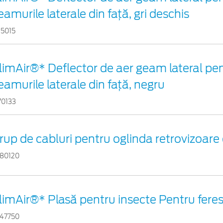
eamurile laterale din faţă, gri deschis
15015
limAir®* Deflector de aer geam lateral pe
eamurile laterale din faţă, negru
70133
rup de cabluri pentru oglinda retrovizoare 
80120
limAir®* Plasă pentru insecte Pentru ferest
47750