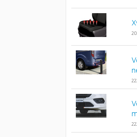
X
20
V
n
22
V
m
22