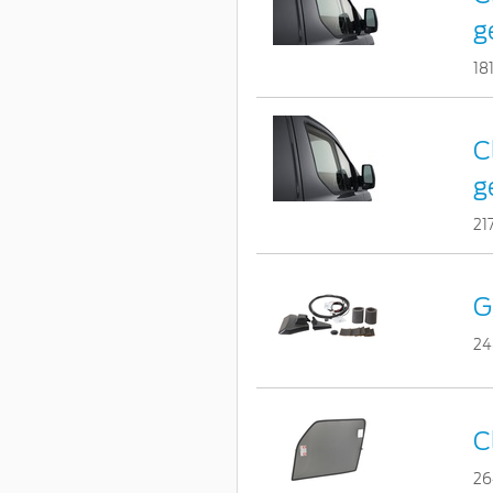
g
18
C
g
21
G
24
C
26