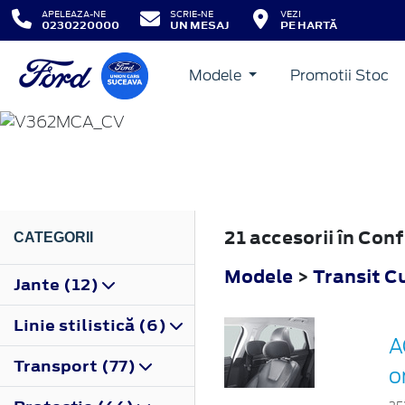
APELEAZA-NE
SCRIE-NE
VEZI
0230220000
UN MESAJ
PE HARTĂ
Modele
Promotii Stoc
TRANSIT CUSTOM
2018
21 accesorii în Co
CATEGORII
Modele
>
Transit 
Jante (12)
Linie stilistică (6)
A
Transport (77)
o