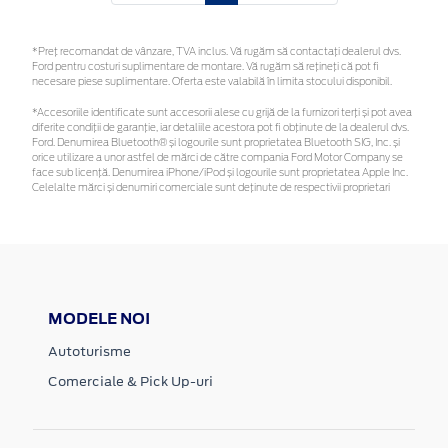
*Preţ recomandat de vânzare, TVA inclus. Vă rugăm să contactaţi dealerul dvs.
Ford pentru costuri suplimentare de montare. Vă rugăm să rețineți că pot fi
necesare piese suplimentare. Oferta este valabilă în limita stocului disponibil.
*Accesoriile identificate sunt accesorii alese cu grijă de la furnizori terți și pot avea
diferite condiții de garanție, iar detaliile acestora pot fi obținute de la dealerul dvs.
Ford. Denumirea Bluetooth® și logourile sunt proprietatea Bluetooth SIG, Inc. și
orice utilizare a unor astfel de mărci de către compania Ford Motor Company se
face sub licență. Denumirea iPhone/iPod și logourile sunt proprietatea Apple Inc.
Celelalte mărci și denumiri comerciale sunt deținute de respectivii proprietari
MODELE NOI
Autoturisme
Comerciale & Pick Up-uri