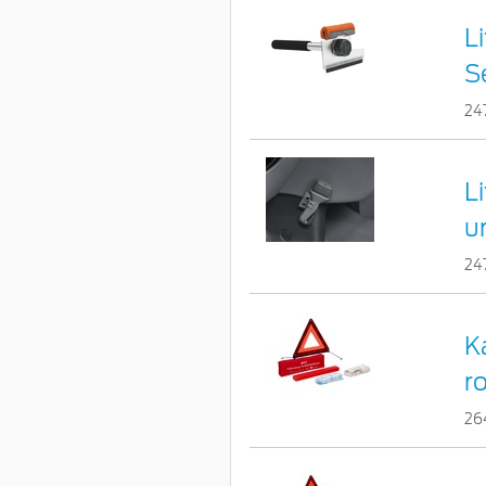
L
S
24
L
u
24
K
r
26