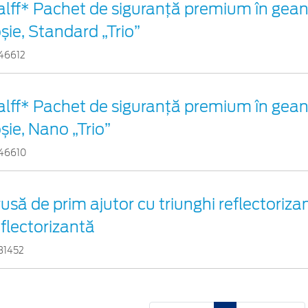
alff* Pachet de siguranţă premium în gean
oșie, Standard „Trio”
46612
alff* Pachet de siguranţă premium în gean
șie, Nano „Trio”
46610
rusă de prim ajutor cu triunghi reflectorizan
eflectorizantă
31452