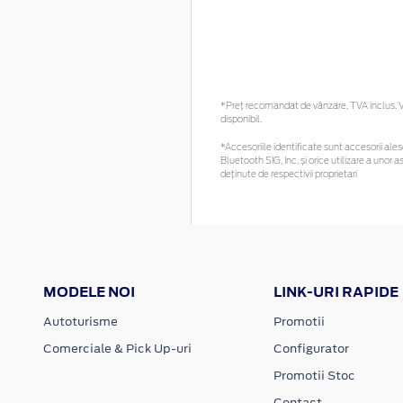
*Preţ recomandat de vânzare, TVA inclus. Vă
disponibil.
*Accesoriile identificate sunt accesorii alese
Bluetooth SIG, Inc. și orice utilizare a un
deținute de respectivii proprietari
MODELE NOI
LINK-URI RAPIDE
Autoturisme
Promotii
Comerciale & Pick Up-uri
Configurator
Promotii Stoc
Contact