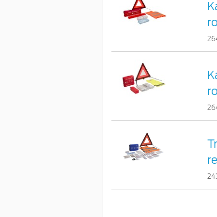
K
r
26
K
ro
26
T
r
24