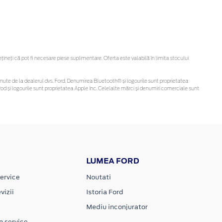
eți că pot fi necesare piese suplimentare. Oferta este valabilă în limita stocului
i obținute de la dealerul dvs. Ford. Denumirea Bluetooth® și logourile sunt proprietatea
d și logourile sunt proprietatea Apple Inc. Celelalte mărci și denumiri comerciale sunt
LUMEA FORD
ervice
Noutati
vizii
Istoria Ford
Mediu inconjurator
n service