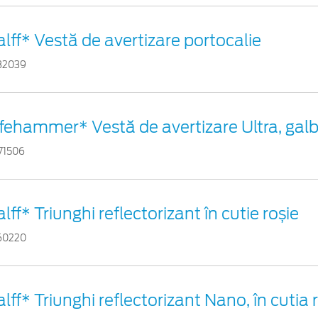
alff* Vestă de avertizare portocalie
82039
ifehammer* Vestă de avertizare Ultra, gal
71506
lff* Triunghi reflectorizant în cutie roșie
60220
lff* Triunghi reflectorizant Nano, în cutia 