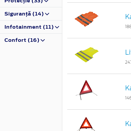
Protecţie (33)
Siguranţă (14)
K
Infotainment (11)
18
Confort (16)
L
24
Ka
14
Ka