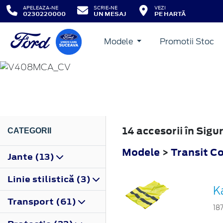
APELEAZA-NE
SCRIE-NE
VEZI
0230220000
UN MESAJ
PE HARTĂ
Modele
Promotii Stoc
TRANSIT CONNECT
2018
14 accesorii în Sig
CATEGORII
Modele
>
Transit C
Jante (13)
Linie stilistică (3)
K
Transport (61)
18