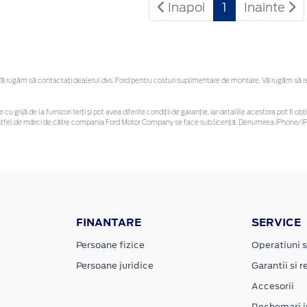
Inapoi
1
Inainte
 rugăm să contactaţi dealerul dvs. Ford pentru costuri suplimentare de montare. Vă rugăm să rețin
 cu grijă de la furnizori terți și pot avea diferite condiții de garanție, iar detaliile acestora pot f
or astfel de mărci de către compania Ford Motor Company se face sub licență. Denumirea iPhone/iPo
FINANTARE
SERVICE
Persoane fizice
Operatiuni s
Persoane juridice
Garantii si re
Accesorii
Rechemari i