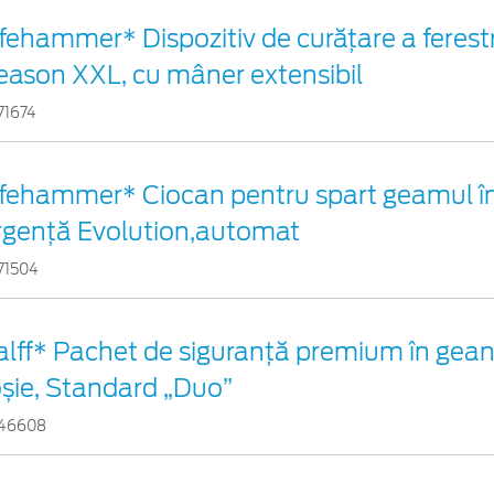
ifehammer* Dispozitiv de curățare a ferestr
eason XXL, cu mâner extensibil
71674
ifehammer* Ciocan pentru spart geamul în
rgenţă Evolution,automat
71504
alff* Pachet de siguranţă premium în gean
oșie, Standard „Duo”
46608