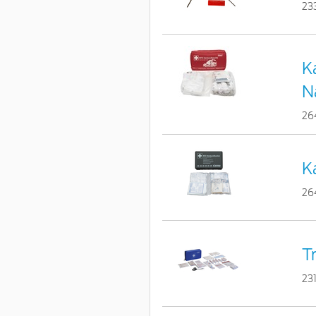
23
K
N
26
K
26
T
23