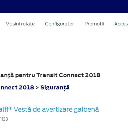
Masini rulate
Configurator
Promotii
Acceso
uranţă pentru Transit Connect 2018
onnect 2018
>
Siguranţă
alff* Vestă de avertizare galbenă
71128