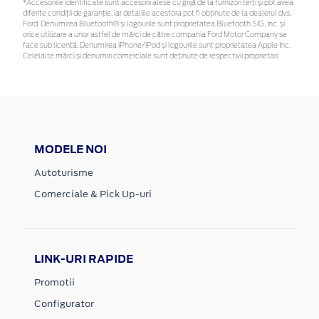
*Accesoriile identificate sunt accesorii alese cu grijă de la furnizori terți și pot avea
diferite condiții de garanție, iar detaliile acestora pot fi obținute de la dealerul dvs.
Ford. Denumirea Bluetooth® și logourile sunt proprietatea Bluetooth SIG, Inc. și
orice utilizare a unor astfel de mărci de către compania Ford Motor Company se
face sub licență. Denumirea iPhone/iPod și logourile sunt proprietatea Apple Inc.
Celelalte mărci și denumiri comerciale sunt deținute de respectivii proprietari
MODELE NOI
Autoturisme
Comerciale & Pick Up-uri
LINK-URI RAPIDE
Promotii
Configurator