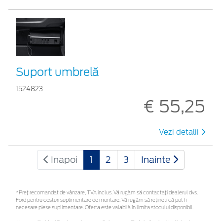
Suport umbrelă
1524823
€ 55,25
Vezi detalii
Inapoi
1
2
3
Inainte
*Preţ recomandat de vânzare, TVA inclus. Vă rugăm să contactaţi dealerul dvs.
Ford pentru costuri suplimentare de montare. Vă rugăm să rețineți că pot fi
necesare piese suplimentare. Oferta este valabilă în limita stocului disponibil.