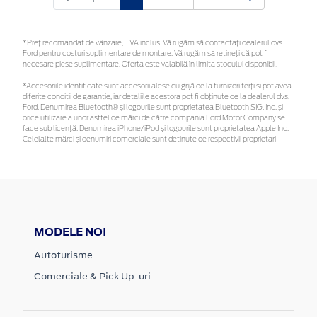
*Preţ recomandat de vânzare, TVA inclus. Vă rugăm să contactaţi dealerul dvs.
Ford pentru costuri suplimentare de montare. Vă rugăm să rețineți că pot fi
necesare piese suplimentare. Oferta este valabilă în limita stocului disponibil.
*Accesoriile identificate sunt accesorii alese cu grijă de la furnizori terți și pot avea
diferite condiții de garanție, iar detaliile acestora pot fi obținute de la dealerul dvs.
Ford. Denumirea Bluetooth® și logourile sunt proprietatea Bluetooth SIG, Inc. și
orice utilizare a unor astfel de mărci de către compania Ford Motor Company se
face sub licență. Denumirea iPhone/iPod și logourile sunt proprietatea Apple Inc.
Celelalte mărci și denumiri comerciale sunt deținute de respectivii proprietari
MODELE NOI
Autoturisme
Comerciale & Pick Up-uri