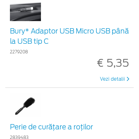
Bury* Adaptor USB Micro USB până
la USB tip C
2279208
€ 5,35
Vezi detalii
Perie de curățare a roților
2839483