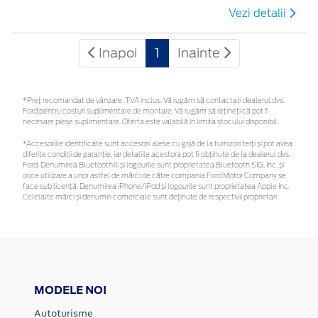
Vezi detalii
Inapoi
1
Inainte
*Preţ recomandat de vânzare, TVA inclus. Vă rugăm să contactaţi dealerul dvs.
Ford pentru costuri suplimentare de montare. Vă rugăm să rețineți că pot fi
necesare piese suplimentare. Oferta este valabilă în limita stocului disponibil.
*Accesoriile identificate sunt accesorii alese cu grijă de la furnizori terți și pot avea
diferite condiții de garanție, iar detaliile acestora pot fi obținute de la dealerul dvs.
Ford. Denumirea Bluetooth® și logourile sunt proprietatea Bluetooth SIG, Inc. și
orice utilizare a unor astfel de mărci de către compania Ford Motor Company se
face sub licență. Denumirea iPhone/iPod și logourile sunt proprietatea Apple Inc.
Celelalte mărci și denumiri comerciale sunt deținute de respectivii proprietari
MODELE NOI
Autoturisme