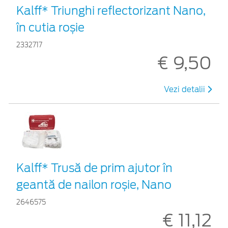
Kalff* Triunghi reflectorizant Nano,
în cutia roșie
2332717
€ 9,50
Vezi detalii
Kalff* Trusă de prim ajutor în
geantă de nailon roșie, Nano
2646575
€ 11,12