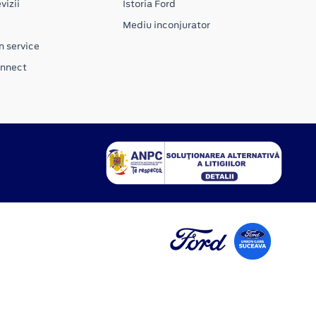
vizii
Istoria Ford
Mediu inconjurator
n service
onnect