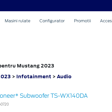
Masini rulate
Configurator
Promotii
Acceso
o pentru Mustang 2023
2023
>
Infotainment
>
Audio
ioneer* Subwoofer TS-WX140DA
60720