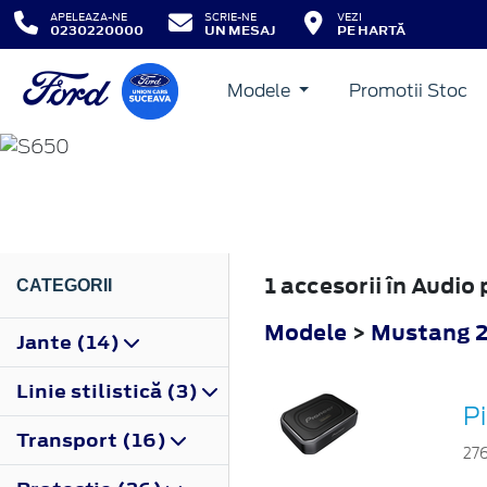
APELEAZA-NE
SCRIE-NE
VEZI
0230220000
UN MESAJ
PE HARTĂ
Modele
Promotii Stoc
MUSTANG
2023
1 accesorii în Audi
CATEGORII
Modele
>
Mustang 
Jante (14)
Linie stilistică (3)
P
Transport (16)
27