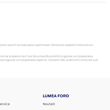
eți că pot fi necesare piese suplimentare. Oferta este valabilă în limita stocului
 obținute de la dealerul dvs. Ford. Denumirea Bluetooth® și logourile sunt proprietatea
d și logourile sunt proprietatea Apple Inc. Celelalte mărci și denumiri comerciale sunt
LUMEA FORD
ervice
Noutati