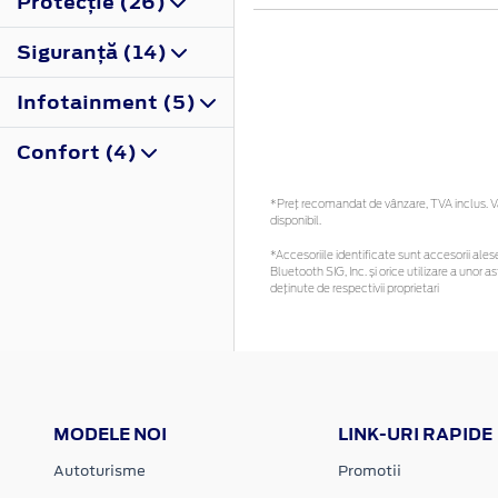
Protecţie (26)
Siguranţă (14)
Infotainment (5)
Confort (4)
*Preţ recomandat de vânzare, TVA inclus. Vă 
disponibil.
*Accesoriile identificate sunt accesorii alese 
Bluetooth SIG, Inc. și orice utilizare a uno
deținute de respectivii proprietari
MODELE NOI
LINK-URI RAPIDE
Autoturisme
Promotii