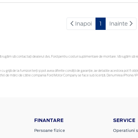
Inapoi
1
Inainte
rugăm să contactaţi dealerul dvs. Ford pentru costuri suplimentare de montare. Vă rugăm să rețin
cu grijă de la furnizori terți și pot avea diferite condiții de garanție, iar detaliile acestora pot fi
r astfel de mărci de către compania Ford Motor Company se face sub licență. Denumirea iPhone/iPo
FINANTARE
SERVICE
Persoane fizice
Operatiuni s