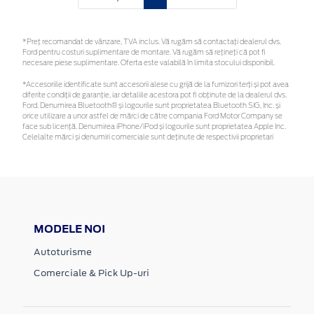
*Preţ recomandat de vânzare, TVA inclus. Vă rugăm să contactaţi dealerul dvs.
Ford pentru costuri suplimentare de montare. Vă rugăm să rețineți că pot fi
necesare piese suplimentare. Oferta este valabilă în limita stocului disponibil.
*Accesoriile identificate sunt accesorii alese cu grijă de la furnizori terți și pot avea
diferite condiții de garanție, iar detaliile acestora pot fi obținute de la dealerul dvs.
Ford. Denumirea Bluetooth® și logourile sunt proprietatea Bluetooth SIG, Inc. și
orice utilizare a unor astfel de mărci de către compania Ford Motor Company se
face sub licență. Denumirea iPhone/iPod și logourile sunt proprietatea Apple Inc.
Celelalte mărci și denumiri comerciale sunt deținute de respectivii proprietari
MODELE NOI
Autoturisme
Comerciale & Pick Up-uri