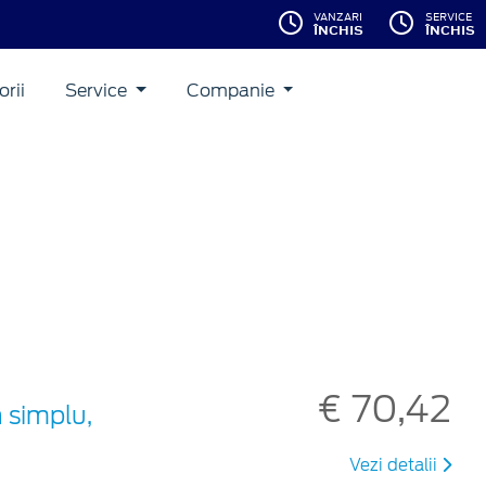
VANZARI
SERVICE
ÎNCHIS
ÎNCHIS
rii
Service
Companie
€ 70,42
 simplu,
Vezi detalii