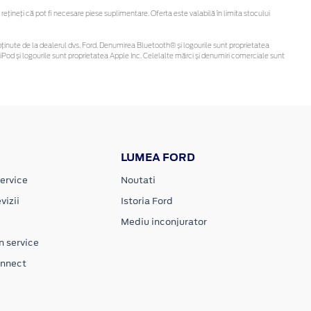
ineți că pot fi necesare piese suplimentare. Oferta este valabilă în limita stocului
 fi obținute de la dealerul dvs. Ford. Denumirea Bluetooth® și logourile sunt proprietatea
Pod și logourile sunt proprietatea Apple Inc. Celelalte mărci și denumiri comerciale sunt
LUMEA FORD
ervice
Noutati
vizii
Istoria Ford
Mediu inconjurator
n service
onnect