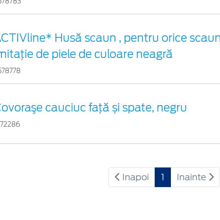
578783
CTIVline* Husă scaun , pentru orice scaun
mitație de piele de culoare neagră
578778
ovoraşe cauciuc față și spate, negru
172286
Inapoi
1
Inainte