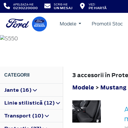
APELEAZA-NE
SCRIE-NE
VEZI
0230220000
UN MESAJ
PE HARTĂ
Modele
Promotii Stoc
MUSTANG
2015
3 accesorii în Pro
CATEGORII
Modele
>
Mustang
Jante (16)
Linie stilistică (12)
A
Transport (10)
m