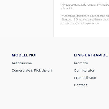
*Preţ recomandat de vânzare, TVA inclus. 
disponibil.
*Accesoriile identificate sunt accesorii ale
Bluetooth SIG, Inc. și orice utilizare a u
deținute de respectivii proprietari
MODELE NOI
LINK-URI RAPIDE
Autoturisme
Promotii
Comerciale & Pick Up-uri
Configurator
Promotii Stoc
Contact