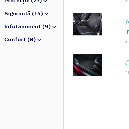
Protecţie (27)
2
Siguranţă (14)
A
Infotainment (9)
i
Confort (8)
2
C
2