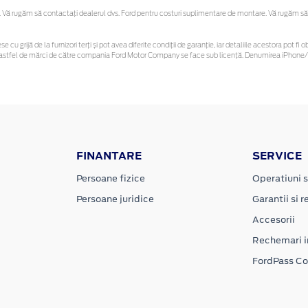
Vă rugăm să contactaţi dealerul dvs. Ford pentru costuri suplimentare de montare. Vă rugăm să reț
se cu grijă de la furnizori terți și pot avea diferite condiții de garanție, iar detaliile acestora pot
nor astfel de mărci de către compania Ford Motor Company se face sub licență. Denumirea iPhone/i
FINANTARE
SERVICE
Persoane fizice
Operatiuni s
Persoane juridice
Garantii si re
Accesorii
Rechemari i
FordPass C