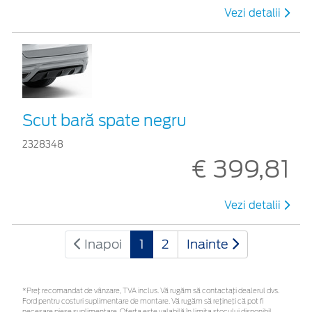
Vezi detalii
Scut bară spate negru
2328348
€ 399,81
Vezi detalii
Inapoi
1
2
Inainte
*Preţ recomandat de vânzare, TVA inclus. Vă rugăm să contactaţi dealerul dvs.
Ford pentru costuri suplimentare de montare. Vă rugăm să rețineți că pot fi
necesare piese suplimentare. Oferta este valabilă în limita stocului disponibil.