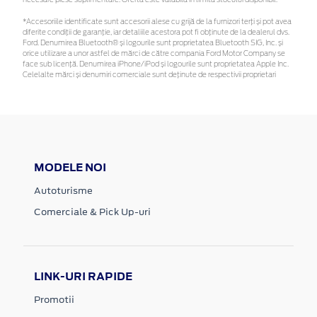
*Accesoriile identificate sunt accesorii alese cu grijă de la furnizori terți și pot avea
diferite condiții de garanție, iar detaliile acestora pot fi obținute de la dealerul dvs.
Ford. Denumirea Bluetooth® și logourile sunt proprietatea Bluetooth SIG, Inc. și
orice utilizare a unor astfel de mărci de către compania Ford Motor Company se
face sub licență. Denumirea iPhone/iPod și logourile sunt proprietatea Apple Inc.
Celelalte mărci și denumiri comerciale sunt deținute de respectivii proprietari
MODELE NOI
Autoturisme
Comerciale & Pick Up-uri
LINK-URI RAPIDE
Promotii