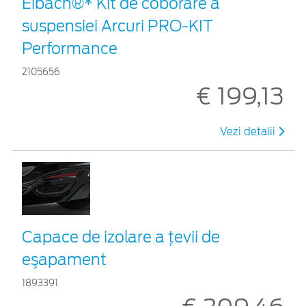
Eibach®* Kit de coborâre a
suspensiei Arcuri PRO-KIT
Performance
2105656
€ 199,13
Vezi detalii
Capace de izolare a ţevii de
eşapament
1893391