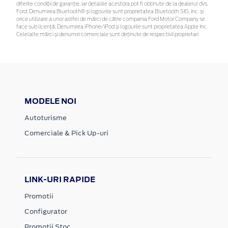
diferite condiții de garanție, iar detaliile acestora pot fi obținute de la dealerul dvs.
Ford. Denumirea Bluetooth® și logourile sunt proprietatea Bluetooth SIG, Inc. și
orice utilizare a unor astfel de mărci de către compania Ford Motor Company se
face sub licență. Denumirea iPhone/iPod și logourile sunt proprietatea Apple Inc.
Celelalte mărci și denumiri comerciale sunt deținute de respectivii proprietari
MODELE NOI
Autoturisme
Comerciale & Pick Up-uri
LINK-URI RAPIDE
Promotii
Configurator
Promotii Stoc