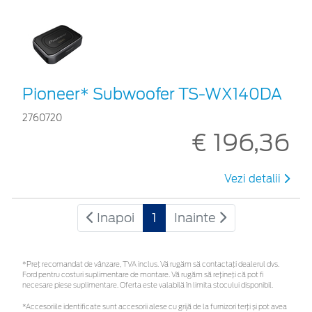
Pioneer* Subwoofer TS-WX140DA
2760720
€ 196,36
Vezi detalii
Inapoi
1
Inainte
*Preţ recomandat de vânzare, TVA inclus. Vă rugăm să contactaţi dealerul dvs.
Ford pentru costuri suplimentare de montare. Vă rugăm să rețineți că pot fi
necesare piese suplimentare. Oferta este valabilă în limita stocului disponibil.
*Accesoriile identificate sunt accesorii alese cu grijă de la furnizori terți și pot avea