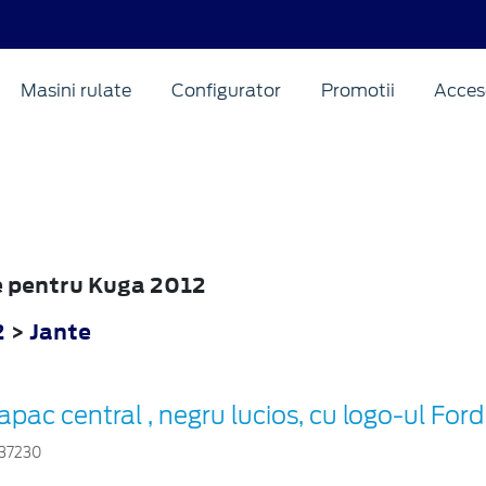
Masini rulate
Configurator
Promotii
Acceso
te pentru Kuga 2012
2
>
Jante
apac central , negru lucios, cu logo-ul Ford
37230