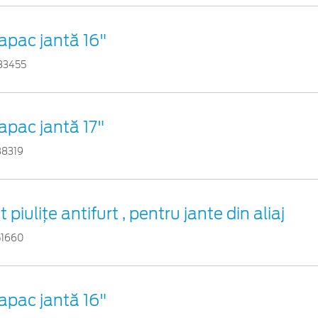
apac jantă 16"
83455
apac jantă 17"
88319
t piuliţe antifurt , pentru jante din aliaj
51660
apac jantă 16"