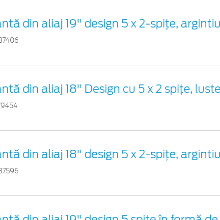
ntă din aliaj 19" design 5 x 2-spiţe, argintiu
37406
antă din aliaj 18" Design cu 5 x 2 spiţe, luste
79454
antă din aliaj 18" design 5 x 2-spiţe, arginti
37596
antă din aliaj 19" design 5 spiţe în formă de