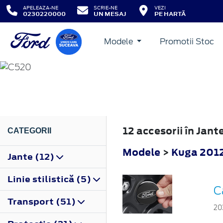
APELEAZA-NE
SCRIE-NE
VEZI
0230220000
UN MESAJ
PE HARTĂ
Modele
Promotii Stoc
KUGA
2012
12 accesorii în Jan
CATEGORII
Modele
>
Kuga 201
Jante (12)
Linie stilistică (5)
C
Transport (51)
20