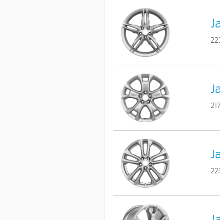
Ja
22
J
21
J
22
J