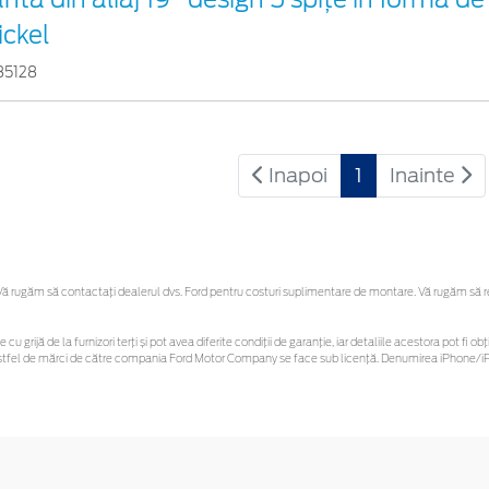
ickel
85128
Inapoi
1
Inainte
 rugăm să contactaţi dealerul dvs. Ford pentru costuri suplimentare de montare. Vă rugăm să reți
 cu grijă de la furnizori terți și pot avea diferite condiții de garanție, iar detaliile acestora pot f
or astfel de mărci de către compania Ford Motor Company se face sub licență. Denumirea iPhone/iPo