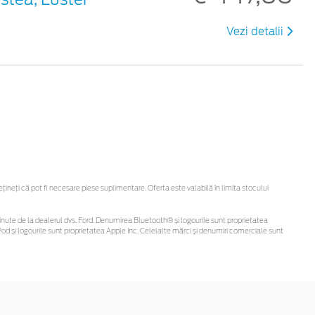
Vezi detalii
neți că pot fi necesare piese suplimentare. Oferta este valabilă în limita stocului
i obținute de la dealerul dvs. Ford. Denumirea Bluetooth® și logourile sunt proprietatea
d și logourile sunt proprietatea Apple Inc. Celelalte mărci și denumiri comerciale sunt