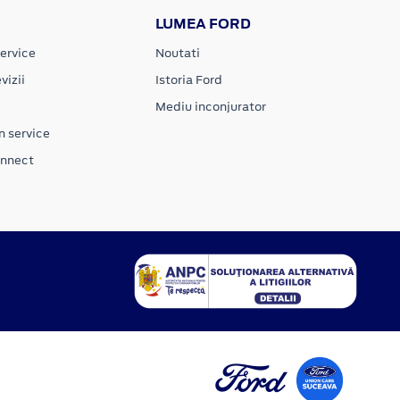
LUMEA FORD
ervice
Noutati
vizii
Istoria Ford
Mediu inconjurator
n service
onnect