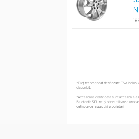
N
18
*Preţ recomandat de vânzare, TVA inclus. Vă
disponibil.
*Accesoriile identificate sunt accesorii alese
Bluetooth SIG, Inc. și orice utilizare a un
deținute de respectivii proprietari