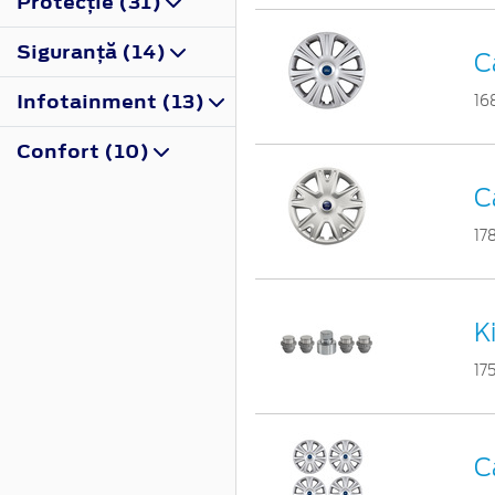
Protecţie (31)
Siguranţă (14)
C
Infotainment (13)
16
Confort (10)
C
17
Ki
17
C