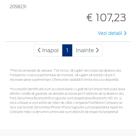
2058231
€ 107,23
Vezi detalii
Inapoi
1
Inainte
*Preţ recomandat de vânzare, TVA inclus. Vă rugăm să contactaţi dealerul dvs.
Ford pentru costuri suplimentare de montare. Vă rugăm să rețineți că pot fi
necesare piese suplimentare. Oferta este valabilă în limita stocului disponibil.
*Accesoriile identificate sunt accesorii alese cu grijă de la furnizori terți și pot avea
diferite condiții de garanție, iar detaliile acestora pot fi obținute de la dealerul dvs.
Ford. Denumirea Bluetooth® și logourile sunt proprietatea Bluetooth SIG, Inc. și
orice utilizare a unor astfel de mărci de către compania Ford Motor Company se
face sub licență. Denumirea iPhone/iPod și logourile sunt proprietatea Apple Inc.
Celelalte mărci și denumiri comerciale sunt deținute de respectivii proprietari