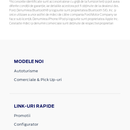
*Accesoriile identificate sunt accesorii alese cu grijă de la furnizori terți și pot avea
diferite condiții de garanție, iar detaliile acestora pot fi obținute de la dealerul dvs.
Ford. Denumirea Bluetooth® și logourile sunt proprietatea Bluetooth SIG, Inc. și
orice utilizare a unor astfel de mărci de către compania Ford Motor Company se
face sub licență. Denumirea iPhone/iPod și logourile sunt proprietatea Apple Inc.
Celelalte mărci și denumiri comerciale sunt deținute de respectivii proprietari
MODELE NOI
Autoturisme
Comerciale & Pick Up-uri
LINK-URI RAPIDE
Promotii
Configurator