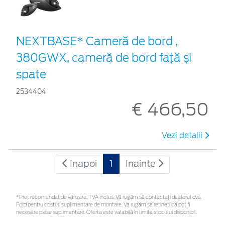
NEXTBASE* Cameră de bord ,
380GWX, cameră de bord față și
spate
2534404
€ 466,50
Vezi detalii
Inapoi
1
Inainte
*Preţ recomandat de vânzare, TVA inclus. Vă rugăm să contactaţi dealerul dvs.
Ford pentru costuri suplimentare de montare. Vă rugăm să rețineți că pot fi
necesare piese suplimentare. Oferta este valabilă în limita stocului disponibil.