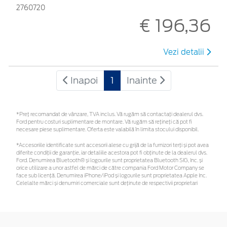
2760720
€ 196,36
Vezi detalii
Inapoi
1
Inainte
*Preţ recomandat de vânzare, TVA inclus. Vă rugăm să contactaţi dealerul dvs.
Ford pentru costuri suplimentare de montare. Vă rugăm să rețineți că pot fi
necesare piese suplimentare. Oferta este valabilă în limita stocului disponibil.
*Accesoriile identificate sunt accesorii alese cu grijă de la furnizori terți și pot avea
diferite condiții de garanție, iar detaliile acestora pot fi obținute de la dealerul dvs.
Ford. Denumirea Bluetooth® și logourile sunt proprietatea Bluetooth SIG, Inc. și
orice utilizare a unor astfel de mărci de către compania Ford Motor Company se
face sub licență. Denumirea iPhone/iPod și logourile sunt proprietatea Apple Inc.
Celelalte mărci și denumiri comerciale sunt deținute de respectivii proprietari