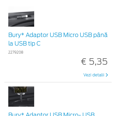
Bury* Adaptor USB Micro USB până
la USB tip C
2279208
€ 5,35
Vezi detalii
Bury* Adaptor USB Micro- USB