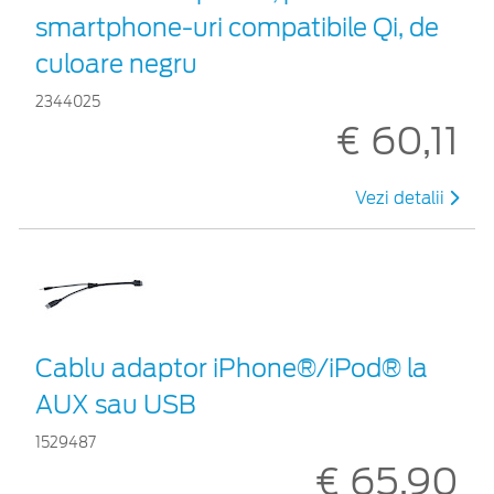
smartphone-uri compatibile Qi, de
culoare negru
2344025
€ 60,11
Vezi detalii
Cablu adaptor iPhone®/iPod® la
AUX sau USB
1529487
€ 65,90