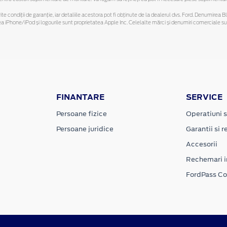
ferite condiții de garanție, iar detaliile acestora pot fi obținute de la dealerul dvs. Ford. Denumirea 
hone/iPod și logourile sunt proprietatea Apple Inc. Celelalte mărci și denumiri comerciale sunt 
FINANTARE
SERVICE
Persoane fizice
Operatiuni s
Persoane juridice
Garantii si re
Accesorii
Rechemari i
FordPass C