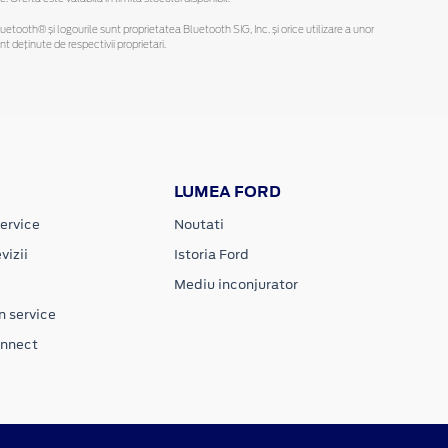
Bluetooth® și logourile sunt proprietatea Bluetooth SIG, Inc. și orice utilizare a unor
deținute de respectivii proprietari.
LUMEA FORD
ervice
Noutati
vizii
Istoria Ford
Mediu inconjurator
n service
onnect