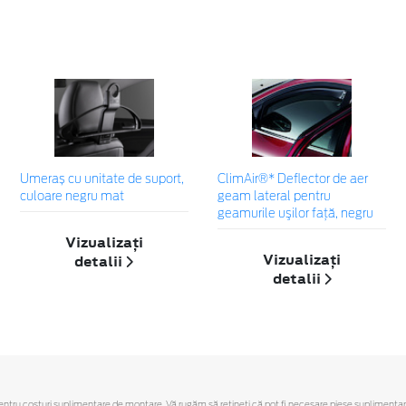
Umeraș cu unitate de suport,
ClimAir®* Deflector de aer
culoare negru mat
geam lateral pentru
geamurile uşilor faţă, negru
Vizualizați
Vizualizați
detalii
detalii
ru costuri suplimentare de montare. Vă rugăm să reţineţi că pot fi necesare piese suplimentare. O