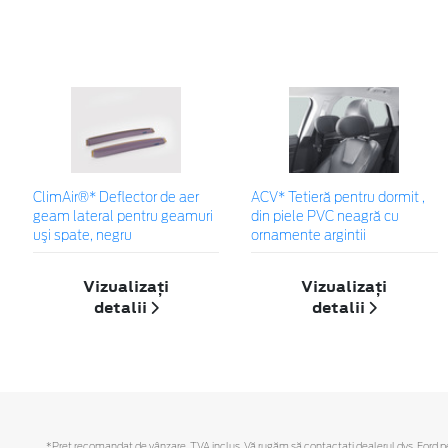
ClimAir®* Deflector de aer
ACV* Tetieră pentru dormit ,
geam lateral pentru geamuri
din piele PVC neagră cu
uşi spate, negru
ornamente argintii
Vizualizați
Vizualizați
detalii
detalii
*Preţ recomandat de vânzare, TVA inclus. Vă rugăm să contactaţi dealerul dvs. Ford pent