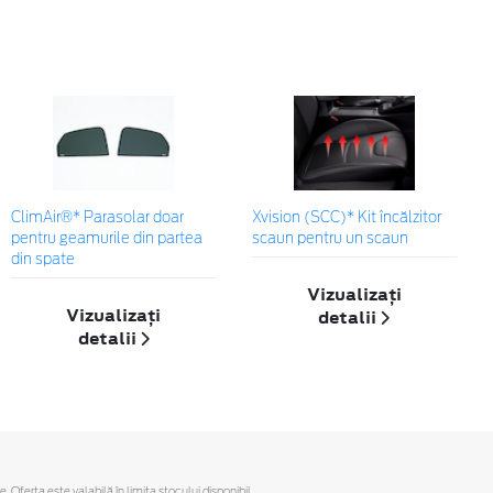
ClimAir®* Parasolar doar
Xvision (SCC)* Kit încălzitor
pentru geamurile din partea
scaun pentru un scaun
din spate
Vizualizați
Vizualizați
detalii
detalii
ferta este valabilă în limita stocului disponibil.