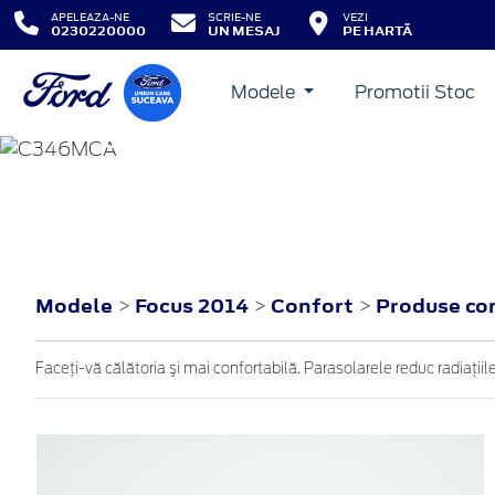
APELEAZA-NE
SCRIE-NE
VEZI
0230220000
UN MESAJ
PE HARTĂ
Modele
Promotii Stoc
FOCUS
2014
Modele
Focus 2014
Confort
Produse co
>
>
>
Faceţi-vă călătoria şi mai confortabilă. Parasolarele reduc radiaţiile