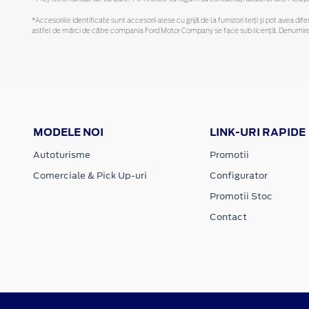
*Accesoriile identificate sunt accesorii alese cu grijă de la furnizori terți și pot avea di
astfel de mărci de către compania Ford Motor Company se face sub licență. Denumirea iP
MODELE NOI
LINK-URI RAPIDE
Autoturisme
Promotii
Comerciale & Pick Up-uri
Configurator
Promotii Stoc
Contact