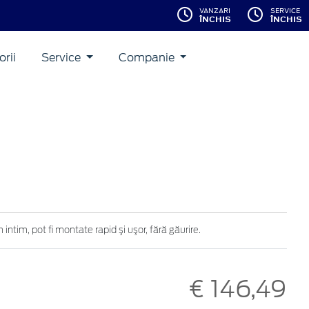
VANZARI
SERVICE
ÎNCHIS
ÎNCHIS
rii
Service
Companie
intim, pot fi montate rapid şi uşor, fără găurire.
€ 146,49