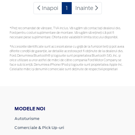
Inapoi
1
Inainte
*Preţ recomandat de vânzare, TVA inclus. Vă rugăm să contactaţi dealerul dvs.
Ford pentru costuri suplimentare de montare. Vă rugăm să rețineți că pot fi
necesare piese suplimentare. Oferta este valabilă în limita stocului disponibil.
*Accesoriile identificate sunt accesorii alese cu grijă de la furnizori terți și pot avea
diferite condiții de garanție, iar detaliile acestora pot fi obținute de la dealerul dvs.
Ford. Denumirea Bluetooth® și logourile sunt proprietatea Bluetooth SIG, Inc. și
orice utilizare a unor astfel de mărci de către compania Ford Motor Company se
face sub licență. Denumirea iPhone/iPod și logourile sunt proprietatea Apple Inc.
Celelalte mărci și denumiri comerciale sunt deținute de respectivii proprietari
MODELE NOI
Autoturisme
Comerciale & Pick Up-uri