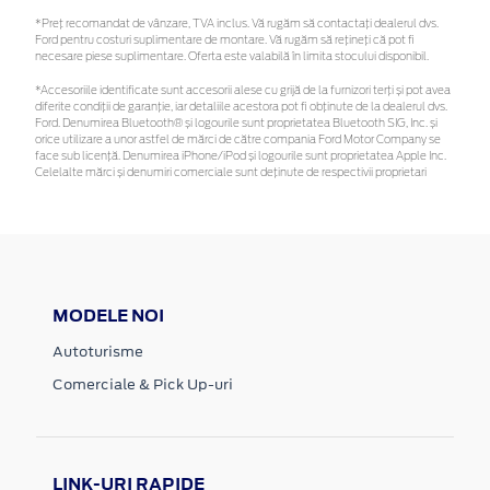
*Preţ recomandat de vânzare, TVA inclus. Vă rugăm să contactaţi dealerul dvs.
Ford pentru costuri suplimentare de montare. Vă rugăm să rețineți că pot fi
necesare piese suplimentare. Oferta este valabilă în limita stocului disponibil.
*Accesoriile identificate sunt accesorii alese cu grijă de la furnizori terți și pot avea
diferite condiții de garanție, iar detaliile acestora pot fi obținute de la dealerul dvs.
Ford. Denumirea Bluetooth® și logourile sunt proprietatea Bluetooth SIG, Inc. și
orice utilizare a unor astfel de mărci de către compania Ford Motor Company se
face sub licență. Denumirea iPhone/iPod și logourile sunt proprietatea Apple Inc.
Celelalte mărci și denumiri comerciale sunt deținute de respectivii proprietari
MODELE NOI
Autoturisme
Comerciale & Pick Up-uri
LINK-URI RAPIDE