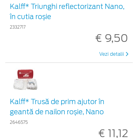
Kalff* Triunghi reflectorizant Nano,
în cutia roșie
2332717
€ 9,50
Vezi detalii
Kalff* Trusă de prim ajutor în
geantă de nailon roșie, Nano
2646575
€ 11,12