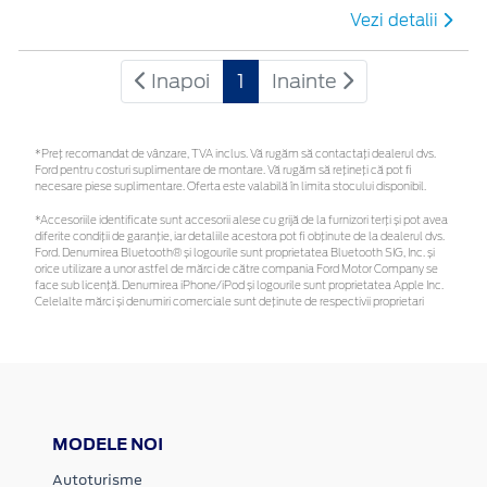
Vezi detalii
Inapoi
1
Inainte
*Preţ recomandat de vânzare, TVA inclus. Vă rugăm să contactaţi dealerul dvs.
Ford pentru costuri suplimentare de montare. Vă rugăm să rețineți că pot fi
necesare piese suplimentare. Oferta este valabilă în limita stocului disponibil.
*Accesoriile identificate sunt accesorii alese cu grijă de la furnizori terți și pot avea
diferite condiții de garanție, iar detaliile acestora pot fi obținute de la dealerul dvs.
Ford. Denumirea Bluetooth® și logourile sunt proprietatea Bluetooth SIG, Inc. și
orice utilizare a unor astfel de mărci de către compania Ford Motor Company se
face sub licență. Denumirea iPhone/iPod și logourile sunt proprietatea Apple Inc.
Celelalte mărci și denumiri comerciale sunt deținute de respectivii proprietari
MODELE NOI
Autoturisme