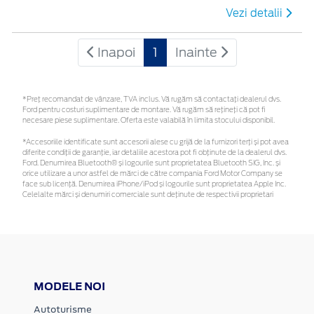
Vezi detalii
Inapoi
1
Inainte
*Preţ recomandat de vânzare, TVA inclus. Vă rugăm să contactaţi dealerul dvs.
Ford pentru costuri suplimentare de montare. Vă rugăm să rețineți că pot fi
necesare piese suplimentare. Oferta este valabilă în limita stocului disponibil.
*Accesoriile identificate sunt accesorii alese cu grijă de la furnizori terți și pot avea
diferite condiții de garanție, iar detaliile acestora pot fi obținute de la dealerul dvs.
Ford. Denumirea Bluetooth® și logourile sunt proprietatea Bluetooth SIG, Inc. și
orice utilizare a unor astfel de mărci de către compania Ford Motor Company se
face sub licență. Denumirea iPhone/iPod și logourile sunt proprietatea Apple Inc.
Celelalte mărci și denumiri comerciale sunt deținute de respectivii proprietari
MODELE NOI
Autoturisme