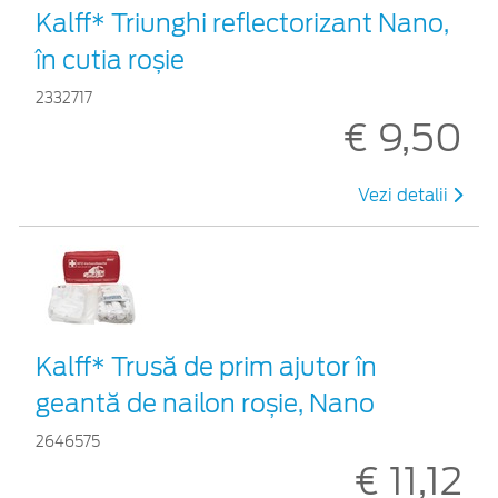
Kalff* Triunghi reflectorizant Nano,
în cutia roșie
2332717
€ 9,50
Vezi detalii
Kalff* Trusă de prim ajutor în
geantă de nailon roșie, Nano
2646575
€ 11,12