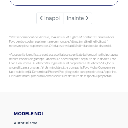
Inapoi
Inainte
*Preţ recomandat de vânzare, TVA inclus. Vă rugăm să contactaţi dealerul dvs.
Ford pentru costuri suplimentare de montare. Vă rugăm să rețineți că pot fi
necesare piese suplimentare. Oferta este valabilă în limita stocului disponibil.
*Accesoriile identificate sunt accesorii alese cu grijă de la furnizori terți și pot avea
diferite condiții de garanție, iar detaliile acestora pot fi obținute de la dealerul dvs.
Ford. Denumirea Bluetooth® și logourile sunt proprietatea Bluetooth SIG, Inc. și
orice utilizare a unor astfel de mărci de către compania Ford Motor Company se
face sub licență. Denumirea iPhone/iPod și logourile sunt proprietatea Apple Inc.
Celelalte mărci și denumiri comerciale sunt deținute de respectivii proprietari
MODELE NOI
Autoturisme