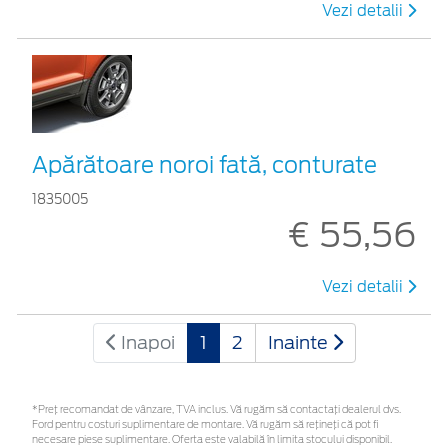
Vezi detalii
Apărătoare noroi fată, conturate
1835005
€ 55,56
Vezi detalii
Inapoi
1
2
Inainte
*Preţ recomandat de vânzare, TVA inclus. Vă rugăm să contactaţi dealerul dvs.
Ford pentru costuri suplimentare de montare. Vă rugăm să rețineți că pot fi
necesare piese suplimentare. Oferta este valabilă în limita stocului disponibil.