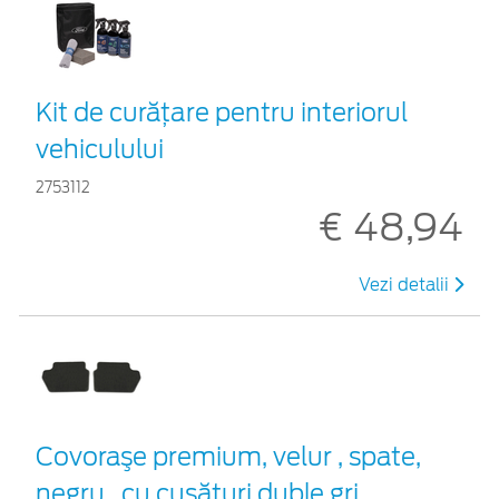
Kit de curățare pentru interiorul
vehiculului
2753112
€ 48,94
Vezi detalii
Covoraşe premium, velur , spate,
negru , cu cusături duble gri