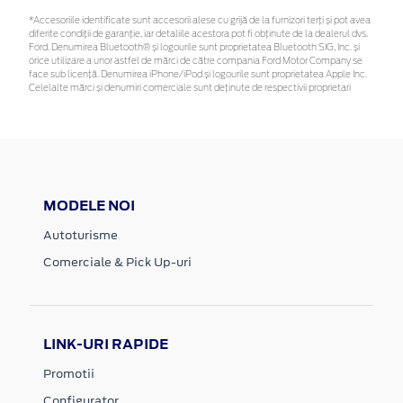
*Accesoriile identificate sunt accesorii alese cu grijă de la furnizori terți și pot avea
diferite condiții de garanție, iar detaliile acestora pot fi obținute de la dealerul dvs.
Ford. Denumirea Bluetooth® și logourile sunt proprietatea Bluetooth SIG, Inc. și
orice utilizare a unor astfel de mărci de către compania Ford Motor Company se
face sub licență. Denumirea iPhone/iPod și logourile sunt proprietatea Apple Inc.
Celelalte mărci și denumiri comerciale sunt deținute de respectivii proprietari
MODELE NOI
Autoturisme
Comerciale & Pick Up-uri
LINK-URI RAPIDE
Promotii
Configurator