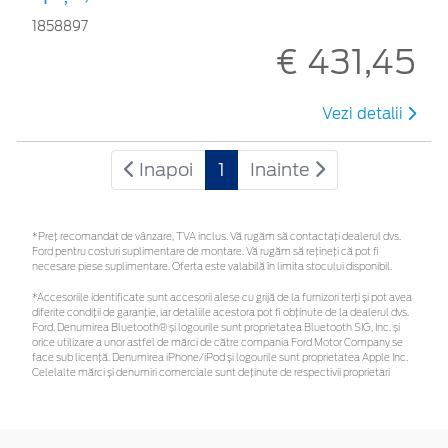
1858897
€ 431,45
Vezi detalii
Inapoi
1
Inainte
*Preţ recomandat de vânzare, TVA inclus. Vă rugăm să contactaţi dealerul dvs.
Ford pentru costuri suplimentare de montare. Vă rugăm să rețineți că pot fi
necesare piese suplimentare. Oferta este valabilă în limita stocului disponibil.
*Accesoriile identificate sunt accesorii alese cu grijă de la furnizori terți și pot avea
diferite condiții de garanție, iar detaliile acestora pot fi obținute de la dealerul dvs.
Ford. Denumirea Bluetooth® și logourile sunt proprietatea Bluetooth SIG, Inc. și
orice utilizare a unor astfel de mărci de către compania Ford Motor Company se
face sub licență. Denumirea iPhone/iPod și logourile sunt proprietatea Apple Inc.
Celelalte mărci și denumiri comerciale sunt deținute de respectivii proprietari