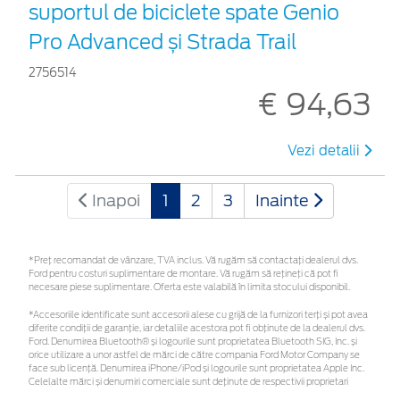
suportul de biciclete spate Genio
Pro Advanced și Strada Trail
2756514
€ 94,63
Vezi detalii
Inapoi
1
2
3
Inainte
*Preţ recomandat de vânzare, TVA inclus. Vă rugăm să contactaţi dealerul dvs.
Ford pentru costuri suplimentare de montare. Vă rugăm să rețineți că pot fi
necesare piese suplimentare. Oferta este valabilă în limita stocului disponibil.
*Accesoriile identificate sunt accesorii alese cu grijă de la furnizori terți și pot avea
diferite condiții de garanție, iar detaliile acestora pot fi obținute de la dealerul dvs.
Ford. Denumirea Bluetooth® și logourile sunt proprietatea Bluetooth SIG, Inc. și
orice utilizare a unor astfel de mărci de către compania Ford Motor Company se
face sub licență. Denumirea iPhone/iPod și logourile sunt proprietatea Apple Inc.
Celelalte mărci și denumiri comerciale sunt deținute de respectivii proprietari