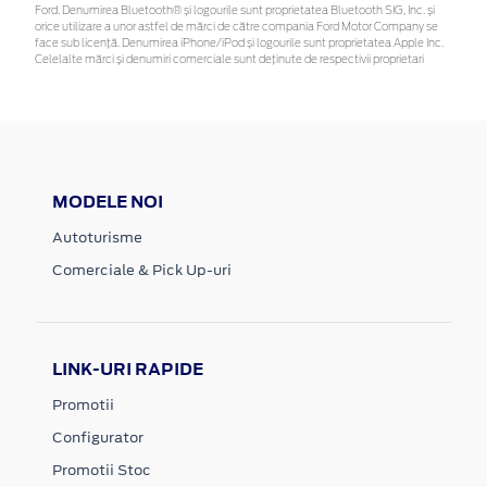
Ford. Denumirea Bluetooth® și logourile sunt proprietatea Bluetooth SIG, Inc. și
orice utilizare a unor astfel de mărci de către compania Ford Motor Company se
face sub licență. Denumirea iPhone/iPod și logourile sunt proprietatea Apple Inc.
Celelalte mărci și denumiri comerciale sunt deținute de respectivii proprietari
MODELE NOI
Autoturisme
Comerciale & Pick Up-uri
LINK-URI RAPIDE
Promotii
Configurator
Promotii Stoc