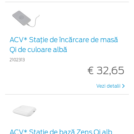
ACV* Stație de încărcare de masă
Qi de culoare albă
2102313
€ 32,65
Vezi detalii
ACV* Stație de bază Zens Qi alb