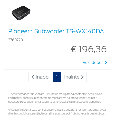
Pioneer* Subwoofer TS-WX140DA
2760720
€ 196,36
Vezi detalii
Inapoi
1
Inainte
*Preţ recomandat de vânzare, TVA inclus. Vă rugăm să contactaţi dealerul dvs.
Ford pentru costuri suplimentare de montare. Vă rugăm să rețineți că pot fi
necesare piese suplimentare. Oferta este valabilă în limita stocului disponibil.
*Accesoriile identificate sunt accesorii alese cu grijă de la furnizori terți și pot avea
diferite condiții de garanție, iar detaliile acestora pot fi obținute de la dealerul dvs.