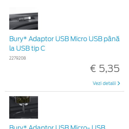
Bury* Adaptor USB Micro USB până
la USB tip C
2279208
€ 5,35
Vezi detalii
Bury* Adaptor USB Micro- USB