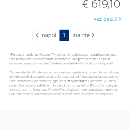
€ 619,10
Vezi detalii
Inapoi
1
Inainte
*Preţ recomandat de vânzare, TVA inclus. Vă rugăm să contactaţi dealerul dvs.
Ford pentru costuri suplimentare de montare. Vă rugăm să rețineți că pot fi
necesare piese suplimentare. Oferta este valabilă în limita stocului disponibil.
*Accesoriile identificate sunt accesorii alese cu grijă de la furnizori terți și pot avea
diferite condiții de garanție, iar detaliile acestora pot fi obținute de la dealerul dvs.
Ford. Denumirea Bluetooth® și logourile sunt proprietatea Bluetooth SIG, Inc. și
orice utilizare a unor astfel de mărci de către compania Ford Motor Company se
face sub licență. Denumirea iPhone/iPod și logourile sunt proprietatea Apple Inc.
Celelalte mărci și denumiri comerciale sunt deținute de respectivii proprietari