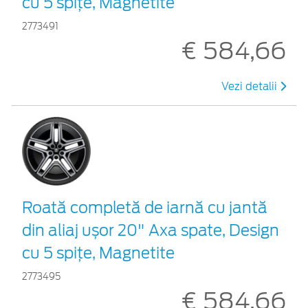
cu 5 spițe, Magnetite
2773491
€ 584,66
Vezi detalii
Roată completă de iarnă cu jantă
din aliaj ușor 20" Axa spate, Design
cu 5 spițe, Magnetite
2773495
€ 584,66