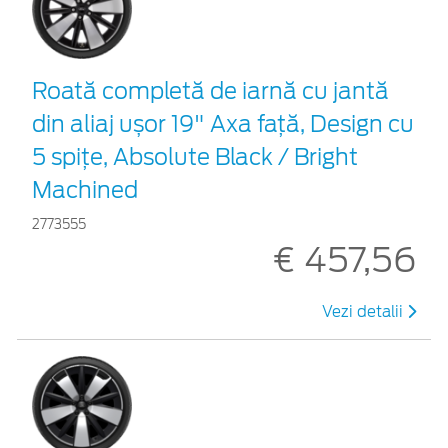
Roată completă de iarnă cu jantă
din aliaj ușor 19" Axa față, Design cu
5 spițe, Absolute Black / Bright
Machined
2773555
€ 457,56
Vezi detalii