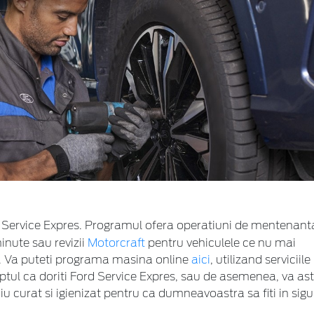
 Service Expres. Programul ofera operatiuni de mentenant
inute sau revizii
Motorcraft
pentru vehiculele ce nu mai
e. Va puteti programa masina online
aici
, utilizand serviciile
ptul ca doriti Ford Service Expres, sau de asemenea, va a
u curat si igienizat pentru ca dumneavoastra sa fiti in sigu