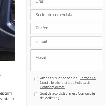
a,
Am citit si sunt de acord cu
Termenii și
Condițiile site-ului
si cu
Politica de
Confidențialitate
steptam
Sunt de acord să primesc Comunicări
de Marketing
ranta in