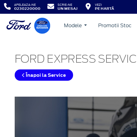
APELEAZA-NE
SCRIE-NE
VEZI
0230220000
UN MESAJ
PE HARTĂ
Modele
Promotii Stoc
FORD EXPRESS SERVIC
Înapoi la Service