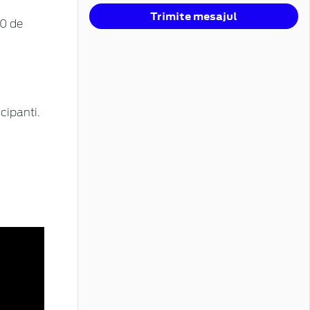
Trimite mesajul
60 de
cipanti.