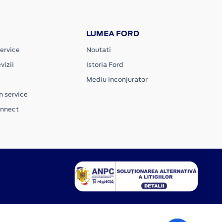
LUMEA FORD
ervice
Noutati
vizii
Istoria Ford
Mediu inconjurator
n service
onnect