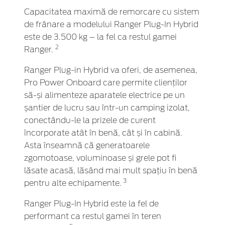
Capacitatea maximă de remorcare cu sistem
de frânare a modelului Ranger Plug-In Hybrid
este de 3.500 kg – la fel ca restul gamei
2
Ranger.
Ranger Plug-in Hybrid va oferi, de asemenea,
Pro Power Onboard care permite clienților
să-și alimenteze aparatele electrice pe un
șantier de lucru sau într-un camping izolat,
conectându-le la prizele de curent
încorporate atât în benă, cât și în cabină.
Asta înseamnă că generatoarele
zgomotoase, voluminoase și grele pot fi
lăsate acasă, lăsând mai mult spațiu în benă
3
pentru alte echipamente.
Ranger Plug-In Hybrid este la fel de
performant ca restul gamei în teren