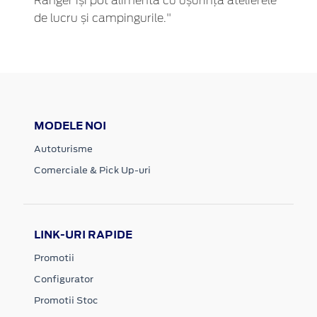
Ranger își pot alimenta cu ușurință atelierele
de lucru și campingurile."
MODELE NOI
Autoturisme
Comerciale & Pick Up-uri
LINK-URI RAPIDE
Promotii
Configurator
Promotii Stoc