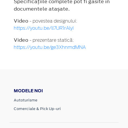
Specificațiile complete pot fi găsite în
documentele atașate.
Video
- povestea designului:
https://youtu.be/ll7UR1rAlyI
Video
- prezentare statică:
https://youtu.be/ge3XhnmdMNA
MODELE NOI
Autoturisme
Comerciale & Pick Up-uri