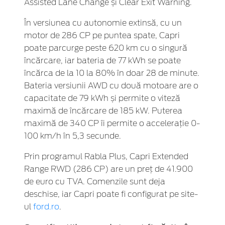
Assisted Lane Change și Clear Exit Warning.
În versiunea cu autonomie extinsă, cu un
motor de 286 CP pe puntea spate, Capri
poate parcurge peste 620 km cu o singură
încărcare, iar bateria de 77 kWh se poate
încărca de la 10 la 80% în doar 28 de minute.
Bateria versiunii AWD cu două motoare are o
capacitate de 79 kWh și permite o viteză
maximă de încărcare de 185 kW. Puterea
maximă de 340 CP îi permite o accelerație 0-
100 km/h în 5,3 secunde.
Prin programul Rabla Plus, Capri Extended
Range RWD (286 CP) are un preț de 41.900
de euro cu TVA. Comenzile sunt deja
deschise, iar Capri poate fi configurat pe site-
ul
ford.ro
.