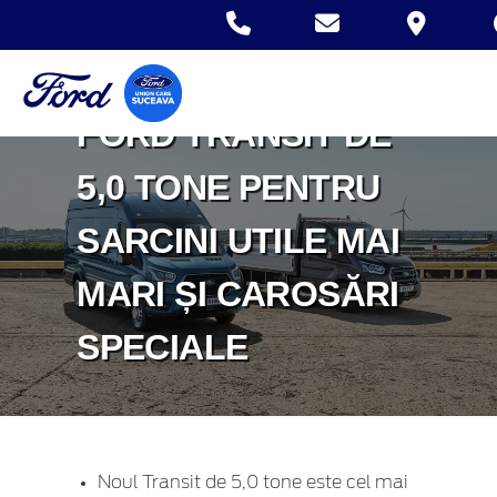
AUTOUTILITARĂ DE
PÂNĂ ACUM - UN
FORD TRANSIT DE
5,0 TONE PENTRU
SARCINI UTILE MAI
MARI ȘI CAROSĂRI
SPECIALE
Noul Transit de 5,0 tone este cel mai