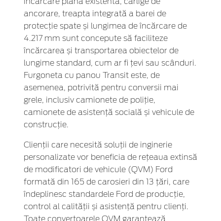
încărcare plană existentă, cârlige de
ancorare, treapta integrată a barei de
protecție spate și lungimea de încărcare de
4.217 mm sunt concepute să faciliteze
încărcarea și transportarea obiectelor de
lungime standard, cum ar fi țevi sau scânduri.
Furgoneta cu panou Transit este, de
asemenea, potrivită pentru conversii mai
grele, inclusiv camionete de poliție,
camionete de asistență socială și vehicule de
construcție.
Clienții care necesită soluții de inginerie
personalizate vor beneficia de rețeaua extinsă
de modificatori de vehicule (QVM) Ford
formată din 165 de carosieri din 13 țări, care
îndeplinesc standardele Ford de producție,
control al calității și asistență pentru clienți.
Toate convertoarele QVM garantează