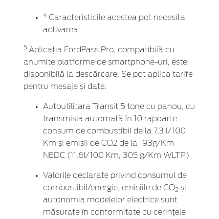
4
Caracteristicile acestea pot necesita
activarea.
5
Aplicația FordPass Pro, compatibilă cu
anumite platforme de smartphone-uri, este
disponibilă la descărcare. Se pot aplica tarife
pentru mesaje și date.
Autoutilitara Transit 5 tone cu panou, cu
transmisia automată în 10 rapoarte –
consum de combustibil de la 7.3 l/100
Km și emisii de CO2 de la 193g/Km
NEDC (11.6l/100 Km, 305 g/Km WLTP)
Valorile declarate privind consumul de
combustibil/energie, emisiile de CO
și
2
autonomia modelelor electrice sunt
măsurate în conformitate cu cerințele