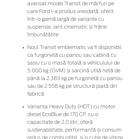
avansat model Transit de mărfuri pe
care Ford l-a produs vreodată; oferit
într-o gamă largă de variante cu
suspensie, lanț cinematic și frâne
îmbunătățite
Noul Transit emblematic va fi disponibil
ca furgonetă cu panou sau cabină cu
șasiu cu o masă totală a vehiculului de
5.000 kg (GVM) și sarcină utilă netă de
până la 2.383 kg pe furgonetă cu panou
sau de 2.558 kg pe structură plată din
fabrică
Varianta Heavy Duty (HDT) cu motor
diesel EcoBlue de 170 CP, cu o
capacitate de 2,0 litri, oferă
sustenabilitate, performanță și consum
redus de combustibil, și o cutie de viteze