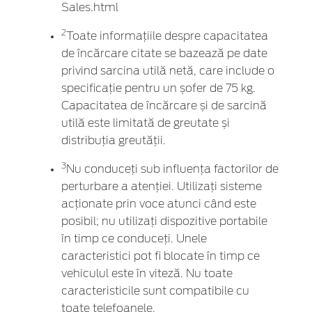
Sales.html
2
Toate informațiile despre capacitatea
de încărcare citate se bazează pe date
privind sarcina utilă netă, care include o
specificație pentru un șofer de 75 kg.
Capacitatea de încărcare și de sarcină
utilă este limitată de greutate și
distribuția greutății.
3
Nu conduceți sub influența factorilor de
perturbare a atenției. Utilizați sisteme
acționate prin voce atunci când este
posibil; nu utilizați dispozitive portabile
în timp ce conduceți. Unele
caracteristici pot fi blocate în timp ce
vehiculul este în viteză. Nu toate
caracteristicile sunt compatibile cu
toate telefoanele.