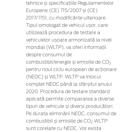
tehnice și specificațiile Regulamentelor
Europene (CE) 715/2007 și (CE)
2017/1151, cu modificările ulterioare.
Tipul omologat de vehicul ușor, care
utilizează procedura de testare a
vehiculelor ușoare armonizată la nivel
mondial (WLTP), va oferi informații
despre consumul de
combustibil/energie și emisiile de CO
2
pentru noul ciclu european de acționare
(NEDC) și WLTP. WLTP va înlocui
complet NEDC până la sfârșitul anului
2020. Procedura de testare standard
aplicată permite compararea a diverse
tipuri de vehicule și diverși producători.
Pe durata eliminării NEDC, consumul de
combustibil și emisiile de CO
WLTP
2
sunt corelate cu NEDC. Vor exista