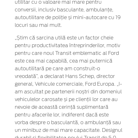
utilitar cu o valoare mai mare pentru
conversii, inclusiv basculante, ambulanțe,
autoutilitare de poliție și mini-autocare cu 19
locuri sau mai mult.
„Știm că sarcina utilă este un factor cheie
pentru productivitatea întreprinderilor, motiv
pentru care noul Transit emblematic al Ford
este cea mai capabilă, cea mai puternică
autoutilitară pe care am construit-o
vreodată”, a declarat Hans Schep, director
general, Vehicule comerciale, Ford Europa. „I-
am ascultat pe partenerii noștri din domeniul
vehiculelor carosate și pe clienții lor care au
nevoie de această cerință suplimentară
pentru afacerile lor, indiferent dacă este
vorba despre o basculantă, o ambulanță sau
un minibuz de mai mare capacitate. Designul
durabil și flexibilitatea noului Transit de 5,0