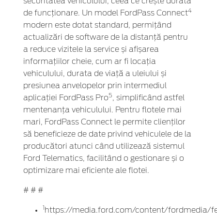
securitatea vehiculului, ceea ce crește durata
4
de funcționare. Un model FordPass Connect
modern este dotat standard, permițând
actualizări de software de la distanță pentru
a reduce vizitele la service și afișarea
informațiilor cheie, cum ar fi locația
vehiculului, durata de viață a uleiului și
presiunea anvelopelor prin intermediul
5
aplicației FordPass Pro
, simplificând astfel
mentenanța vehiculului. Pentru flotele mai
mari, FordPass Connect le permite clienților
să beneficieze de date privind vehiculele de la
producători atunci când utilizează sistemul
Ford Telematics, facilitând o gestionare și o
optimizare mai eficiente ale flotei.
# # #
1
https://media.ford.com/content/fordmedia/