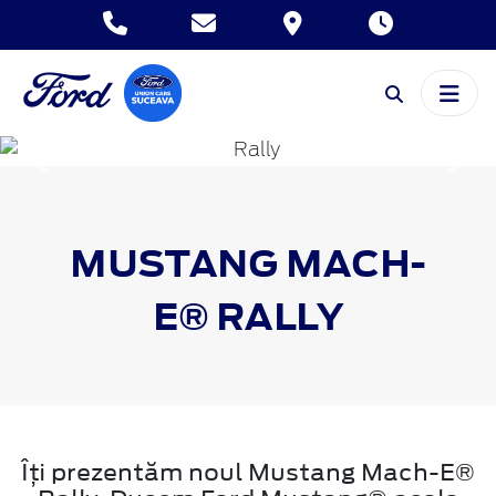
Inapoi
Inai
MUSTANG MACH-
E® RALLY
Îți prezentăm noul Mustang Mach-E®