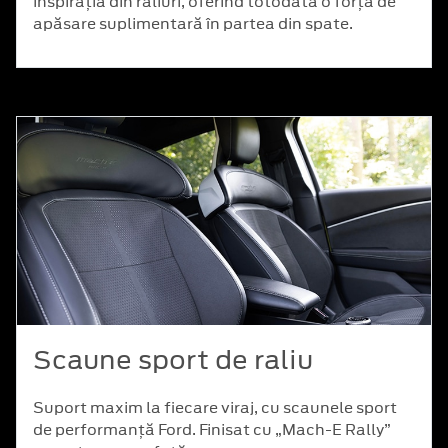
inspirația din raliuri, oferind totodată o forță de
apăsare suplimentară în partea din spate.
Scaune sport de raliu
Suport maxim la fiecare viraj, cu scaunele sport
de performanță Ford. Finisat cu „Mach-E Rally”