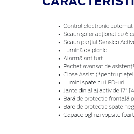
CARACTERISTIC
Control electronic automat 
Scaun șofer acționat cu 6 că
Scaun parțial Sensico Activ
Lumină de picnic
Alarmă antifurt
Pachet avansat de asistență
Close Assist (*pentru piețe
Lumini spate cu LED-uri
Jante din aliaj activ de 17” 
Bară de protecție frontală pa
Bare de protecție spate negr
Capace oglinzi vopsite foar