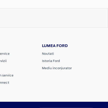
LUMEA FORD
ervice
Noutati
vizii
Istoria Ford
Mediu inconjurator
n service
onnect