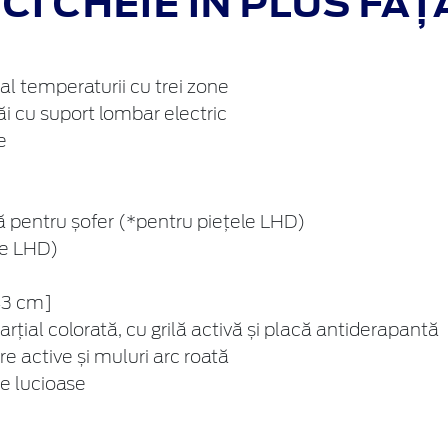
I CHEIE ÎN PLUS FAȚ
al temperaturii cu trei zone
i cu suport lombar electric
e
 pentru șofer (*pentru piețele LHD)
le LHD)
[43 cm]
rțial colorată, cu grilă activă și placă antiderapantă
e active și muluri arc roată
te lucioase