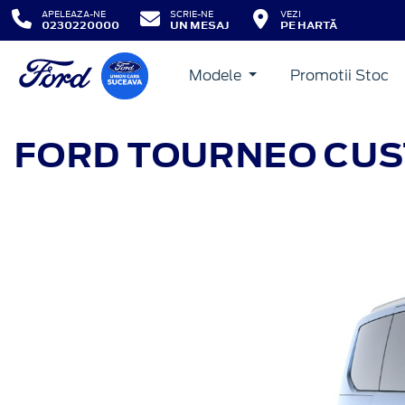
APELEAZA-NE
SCRIE-NE
VEZI
0230220000
UN MESAJ
PE HARTĂ
Modele
Promotii Stoc
FORD TOURNEO CU