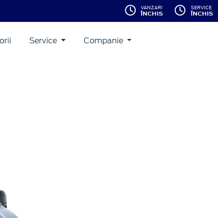
VANZARI
SERVICE
ÎNCHIS
ÎNCHIS
rii
Service
Companie