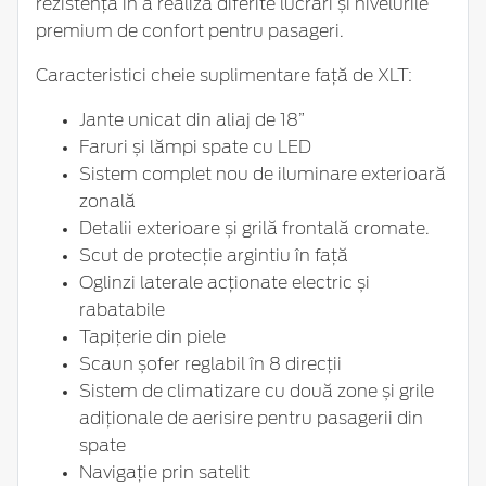
rezistența în a realiza diferite lucrări și nivelurile
premium de confort pentru pasageri.
Caracteristici cheie suplimentare față de XLT:
Jante unicat din aliaj de 18”
Faruri și lămpi spate cu LED
Sistem complet nou de iluminare exterioară
zonală
Detalii exterioare și grilă frontală cromate.
Scut de protecție argintiu în față
Oglinzi laterale acționate electric și
rabatabile
Tapițerie din piele
Scaun șofer reglabil în 8 direcții
Sistem de climatizare cu două zone și grile
adiționale de aerisire pentru pasagerii din
spate
Navigație prin satelit