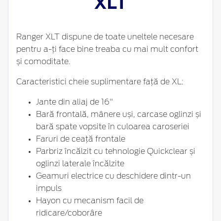
XLT
Ranger XLT dispune de toate uneltele necesare
pentru a-ți face bine treaba cu mai mult confort
și comoditate.
Caracteristici cheie suplimentare față de XL:
Jante din aliaj de 16"
Bară frontală, mânere uși, carcase oglinzi și
bară spate vopsite în culoarea caroseriei
Faruri de ceață frontale
Parbriz încălzit cu tehnologie Quickclear și
oglinzi laterale încălzite
Geamuri electrice cu deschidere dintr-un
impuls
Hayon cu mecanism facil de
ridicare/coborâre