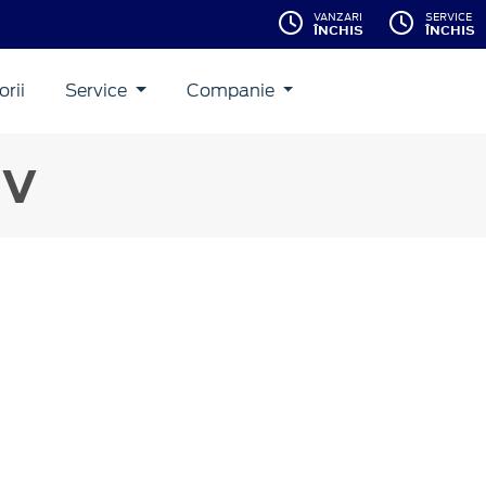
VANZARI
SERVICE
ÎNCHIS
ÎNCHIS
rii
Service
Companie
 V