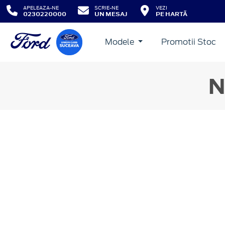
APELEAZA-NE
SCRIE-NE
VEZI
0230220000
UN MESAJ
PE HARTĂ
Modele
Promotii Stoc
N