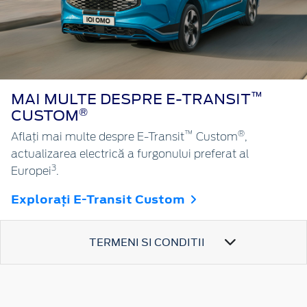
™
MAI MULTE DESPRE E-TRANSIT
®
CUSTOM
™
®
Aflați mai multe despre E-Transit
Custom
,
actualizarea electrică a furgonului preferat al
3
Europei
.
Explorați E-Transit Custom
TERMENI SI CONDITII