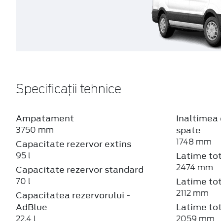
Specificații tehnice
Ampatament
Inaltimea 
spate
3750 mm
1748 mm
Capacitate rezervor extins
Latime tot
95 l
2474 mm
Capacitate rezervor standard
Latime tot
70 l
2112 mm
Capacitatea rezervorului -
AdBlue
Latime tot
22.4 l
2059 mm