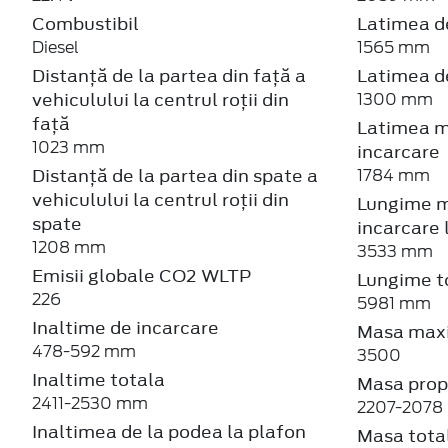
Combustibil
Latimea de
Diesel
1565 mm
Distanță de la partea din față a
Latimea de
vehiculului la centrul roții din
1300 mm
față
Latimea m
1023 mm
incarcare
Distanță de la partea din spate a
1784 mm
vehiculului la centrul roții din
Lungime m
spate
incarcare 
1208 mm
3533 mm
Emisii globale CO2 WLTP
Lungime t
226
5981 mm
Inaltime de incarcare
Masa maxi
478-592 mm
3500
Inaltime totala
Masa prop
2411-2530 mm
2207-2078
Inaltimea de la podea la plafon
Masa tota