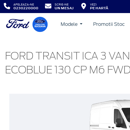
APELEAZA-NE
SCRIE-NE
VEZI
0230220000
UN MESAJ
PE HARTĂ
Modele
Promotii Stoc
FORD TRANSIT ICA 3 VAN
ECOBLUE 130 CP M6 FW