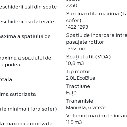
2250
schiderii usii din spate
Sarcina utila maxima (f
sofer)
schiderii usii laterale
1422-1293
Spatiu de incarcare intr
axima a spatiului de
pasajele rotilor
1392 mm
Spațiul util (VDA)
axima a spatiului de
10,8 m3
la podea
Tip motor
2.0L EcoBlue
otala
Tractiune
Față
ma autorizata
Transmisie
Manuală, 6 viteze
rie minima (fara sofer)
Volumul maxim de incar
11,5 m3
la maxima autorizata