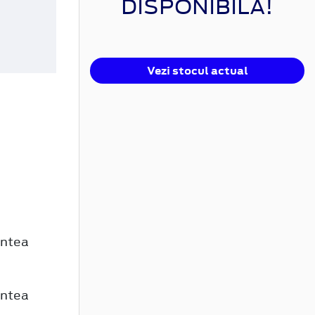
DISPONIBILĂ!
Vezi stocul actual
untea
untea