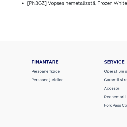
[PN3GZ] Vopsea nemetalizată, Frozen White
FINANTARE
SERVICE
Persoane fizice
Operatiuni s
Persoane juridice
Garantii si re
Accesorii
Rechemari i
FordPass C