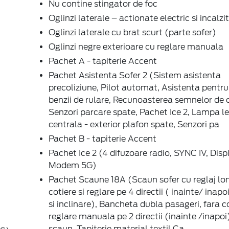
Nu contine stingator de foc
Oglinzi laterale – actionate electric si incalzi
Oglinzi laterale cu brat scurt (parte sofer)
Oglinzi negre exterioare cu reglare manuala
Pachet A - tapiterie Accent
Pachet Asistenta Sofer 2 (Sistem asistenta
precoliziune, Pilot automat, Asistenta pentr
benzii de rulare, Recunoasterea semnelor de c
Senzori parcare spate, Pachet Ice 2, Lampa le
centrala - exterior plafon spate, Senzori pa
Pachet B - tapiterie Accent
Pachet Ice 2 (4 difuzoare radio, SYNC IV, Displ
Modem 5G)
Pachet Scaune 18A (Scaun sofer cu reglaj lo
cotiere si reglare pe 4 directii ( inainte/ inapo
si inclinare), Bancheta dubla pasageri, fara co
reglare manuala pe 2 directii (inainte /inapo
scaun, Tapițerie material textil Ca