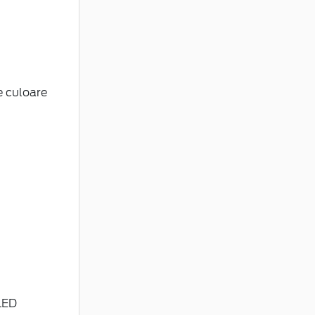
e culoare
LED