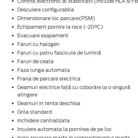
Control electronic al stabilitatii (include HLA si F
Descuiere configurabila
Dimensionare loc parcare(PSM)
Echipament pornire la rece (-20°C)
Evacuare esapament
Faruri cu halogen
Faruri cu patru fascicule de lumină
Faruri de ceata
Faza lunga automata
Frana de parcare electrica
Geamuri electrice faţă cu coborâre la o singură
atingere
Geamuri in tenta deschisa
Grila standard
Inchidere centralizata
Incuiere automata la pornirea de pe loc
Inele ancorare marfa in compartimentul marfa