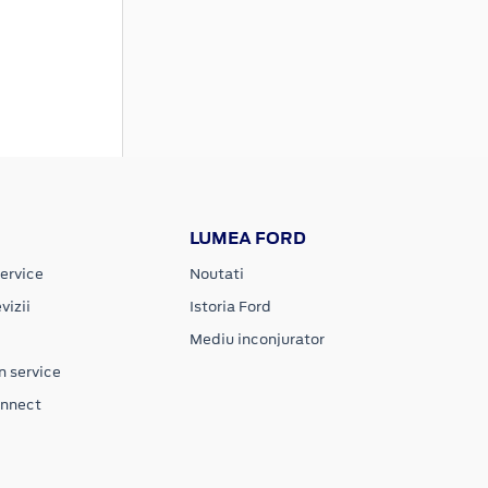
LUMEA FORD
ervice
Noutati
vizii
Istoria Ford
Mediu inconjurator
n service
onnect