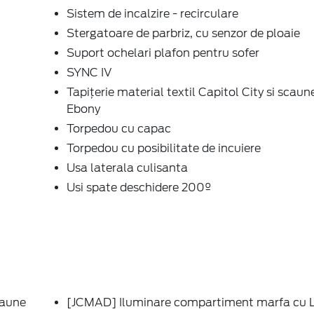
Sistem de incalzire - recirculare
Stergatoare de parbriz, cu senzor de ploaie
Suport ochelari plafon pentru sofer
SYNC IV
Tapițerie material textil Capitol City si scaun
Ebony
Torpedou cu capac
Torpedou cu posibilitate de incuiere
Usa laterala culisanta
Usi spate deschidere 200º
caune
[JCMAD] Iluminare compartiment marfa cu 