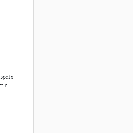
 spate
 min