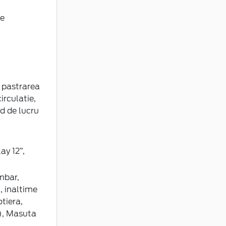
te
u pastrarea
irculatie,
d de lucru
ay 12”,
mbar,
i, inaltime
tiera,
i), Masuta