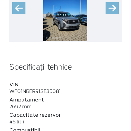
Specificații tehnice
VIN
WF01NBER91SE35081
Ampatament
2692 mm
Capacitate rezervor
45 litri
Combustibil