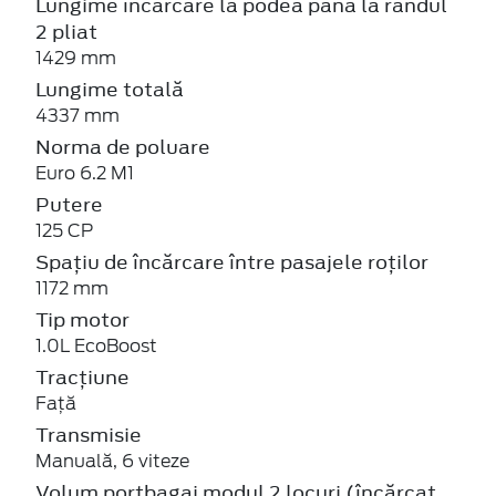
Lungime încărcare la podea până la randul
2 pliat
1429 mm
Lungime totală
4337 mm
Norma de poluare
Euro 6.2 M1
Putere
125 CP
Spațiu de încărcare între pasajele roților
1172 mm
Tip motor
1.0L EcoBoost
Tracțiune
Față
Transmisie
Manuală, 6 viteze
Volum portbagaj modul 2 locuri (încărcat