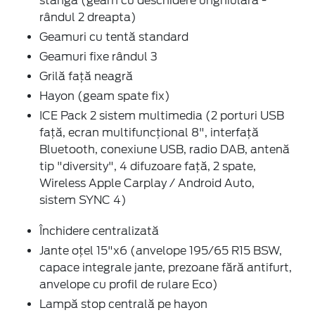
stânga (geam cu deschidere unghiulară -
rândul 2 dreapta)
Geamuri cu tentă standard
Geamuri fixe rândul 3
Grilă față neagră
Hayon (geam spate fix)
ICE Pack 2 sistem multimedia (2 porturi USB
față, ecran multifuncțional 8", interfață
Bluetooth, conexiune USB, radio DAB, antenă
tip "diversity", 4 difuzoare față, 2 spate,
Wireless Apple Carplay / Android Auto,
sistem SYNC 4)
Închidere centralizată
Jante oțel 15"x6 (anvelope 195/65 R15 BSW,
capace integrale jante, prezoane fără antifurt,
anvelope cu profil de rulare Eco)
Lampă stop centrală pe hayon