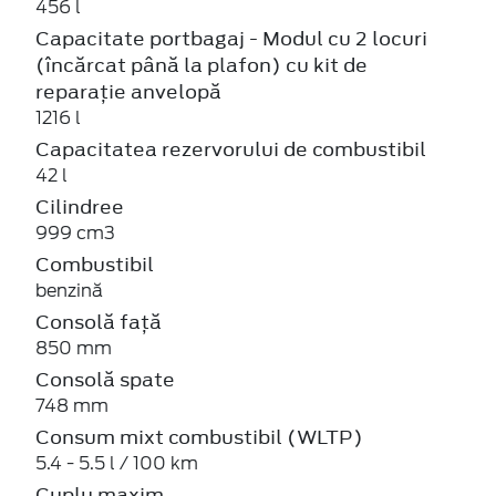
456 l
Capacitate portbagaj - Modul cu 2 locuri
(încărcat până la plafon) cu kit de
reparație anvelopă
1216 l
Capacitatea rezervorului de combustibil
42 l
Cilindree
999 cm3
Combustibil
benzină
Consolă față
850 mm
Consolă spate
748 mm
Consum mixt combustibil (WLTP)
5.4 - 5.5 l / 100 km
Cuplu maxim