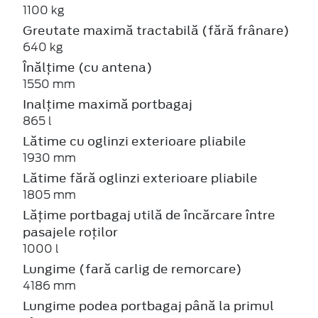
1100 kg
Greutate maximă tractabilă (fără frânare)
640 kg
Înălțime (cu antena)
1550 mm
Inalțime maximă portbagaj
865 l
Lătime cu oglinzi exterioare pliabile
1930 mm
Lătime fără oglinzi exterioare pliabile
1805 mm
Lățime portbagaj utilă de încărcare între
pasajele roților
1000 l
Lungime (fară carlig de remorcare)
4186 mm
Lungime podea portbagaj până la primul