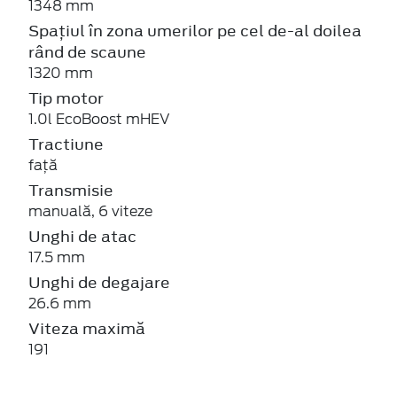
1348 mm
Spațiul în zona umerilor pe cel de-al doilea
rând de scaune
1320 mm
Tip motor
1.0l EcoBoost mHEV
Tractiune
față
Transmisie
manuală, 6 viteze
Unghi de atac
17.5 mm
Unghi de degajare
26.6 mm
Viteza maximă
191