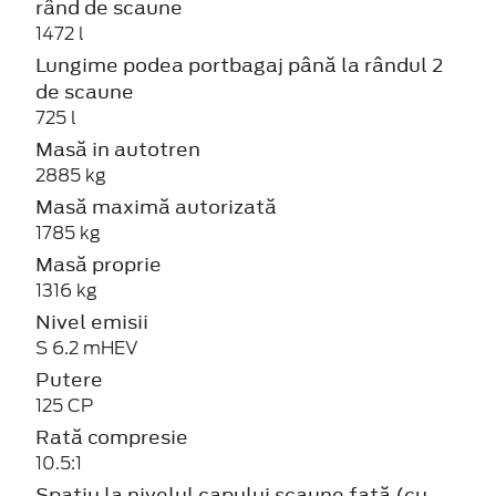
rând de scaune
1472 l
Lungime podea portbagaj până la rândul 2
de scaune
725 l
Masă in autotren
2885 kg
Masă maximă autorizată
1785 kg
Masă proprie
1316 kg
Nivel emisii
S 6.2 mHEV
Putere
125 CP
Rată compresie
10.5:1
Spațiu la nivelul capului scaune față (cu