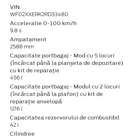
VIN
WF02XXERK2RD33480
Acceleratie 0-100 km/h
9.8 s
Ampatament
2588 mm
Capacitate portbagaj - Mod cu 5 locuri
(încărcat până la planșeta de depozitare)
cu kit de reparație
456 l
Capacitate portbagaj - Modul cu 2 locuri
(încărcat până la plafon) cu kit de
reparație anvelopă
1216 l
Capacitatea rezervorului de combustibil
42 l
Cilindree