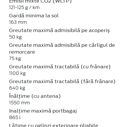
Emisii mixte CO2 (WLTP)
121-125 g / km
Gardă minima la sol
163 mm
Greutate maximă admisibilă pe acoperiș
50 kg
Greutate maximă admisibilă pe cârligul de
remorcare
75 kg
Greutate maximă tractabilă (cu frânare)
1100 kg
Greutate maximă tractabilă (fără frânare)
640 kg
Înălțime (cu antena)
1550 mm
Inalțime maximă portbagaj
865 l
Lătime cu oglinzi exterioare pliabile