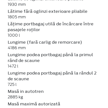
1930 mm
Lătime fără oglinzi exterioare pliabile
1805 mm
Lățime portbagaj utilă de încărcare între
pasajele roților
1000 l
Lungime (fară carlig de remorcare)
4186 mm
Lungime podea portbagaj până la primul
rând de scaune
1472 l
Lungime podea portbagaj până la rândul 2
de scaune
725 l
Masă in autotren
2885 kg
Masă maximă autorizată