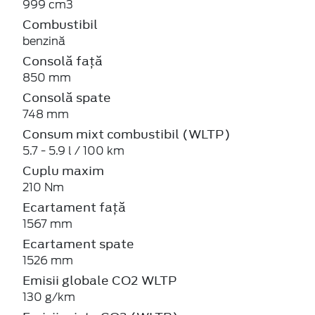
999 cm3
Combustibil
benzină
Consolă față
850 mm
Consolă spate
748 mm
Consum mixt combustibil (WLTP)
5.7 - 5.9 l / 100 km
Cuplu maxim
210 Nm
Ecartament față
1567 mm
Ecartament spate
1526 mm
Emisii globale CO2 WLTP
130 g/km