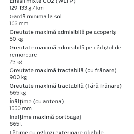
Emisii mixte CO2 (WLTP)
129-133 g / km
Gardă minima la sol
163 mm
Greutate maximă admisibilă pe acoperiș
50 kg
Greutate maximă admisibilă pe cârligul de
remorcare
75 kg
Greutate maximă tractabilă (cu frânare)
900 kg
Greutate maximă tractabilă (fără frânare)
665 kg
Înălțime (cu antena)
1550 mm
Inalțime maximă portbagaj
865 l
Lătime cu oglinzi exterioare pliabile