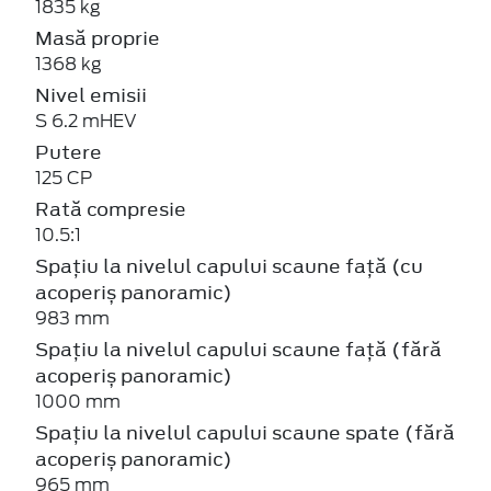
1835 kg
Masă proprie
1368 kg
Nivel emisii
S 6.2 mHEV
Putere
125 CP
Rată compresie
10.5:1
Spațiu la nivelul capului scaune față (cu
acoperiș panoramic)
983 mm
Spațiu la nivelul capului scaune față (fără
acoperiș panoramic)
1000 mm
Spațiu la nivelul capului scaune spate (fără
acoperiș panoramic)
965 mm