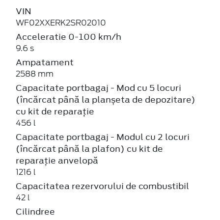
VIN
WF02XXERK2SR02010
Acceleratie 0-100 km/h
9.6 s
Ampatament
2588 mm
Capacitate portbagaj - Mod cu 5 locuri
(încărcat până la planșeta de depozitare)
cu kit de reparație
456 l
Capacitate portbagaj - Modul cu 2 locuri
(încărcat până la plafon) cu kit de
reparație anvelopă
1216 l
Capacitatea rezervorului de combustibil
42 l
Cilindree