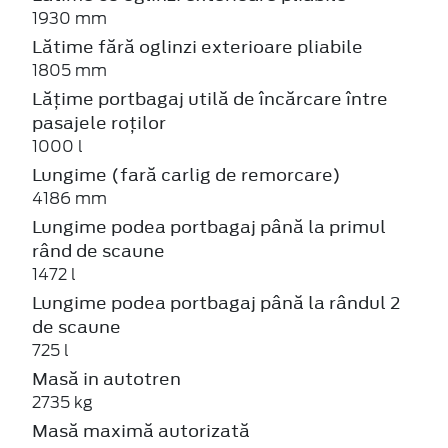
1930 mm
Lătime fără oglinzi exterioare pliabile
1805 mm
Lățime portbagaj utilă de încărcare între
pasajele roților
1000 l
Lungime (fară carlig de remorcare)
4186 mm
Lungime podea portbagaj până la primul
rând de scaune
1472 l
Lungime podea portbagaj până la rândul 2
de scaune
725 l
Masă in autotren
2735 kg
Masă maximă autorizată