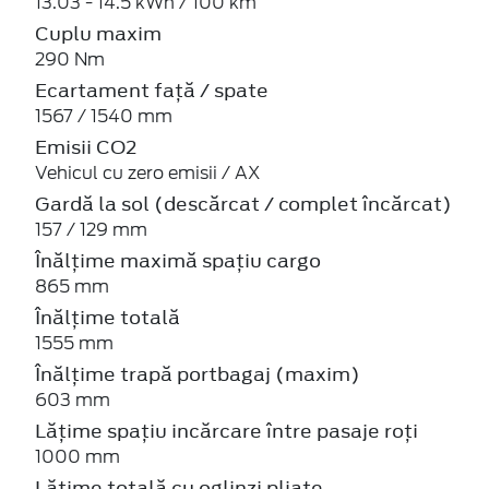
13.03 - 14.5 kWh / 100 km
Cuplu maxim
290 Nm
Ecartament față / spate
1567 / 1540 mm
Emisii CO2
Vehicul cu zero emisii / AX
Gardă la sol (descărcat / complet încărcat)
157 / 129 mm
Înălțime maximă spațiu cargo
865 mm
Înălțime totală
1555 mm
Înălțime trapă portbagaj (maxim)
603 mm
Lățime spațiu incărcare între pasaje roți
1000 mm
Lățime totală cu oglinzi pliate