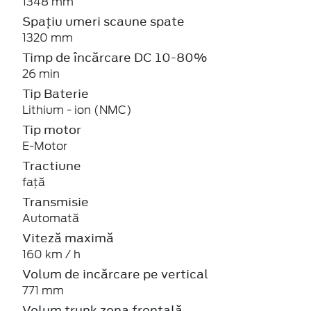
1348 mm
Spațiu umeri scaune spate
1320 mm
Timp de încărcare DC 10-80%
26 min
Tip Baterie
Lithium - ion (NMC)
Tip motor
E-Motor
Tractiune
față
Transmisie
Automată
Viteză maximă
160 km / h
Volum de incărcare pe vertical
771 mm
Volum trunk zona frontală